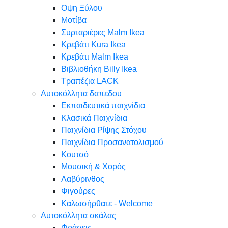
Oψη Ξύλου
Μοτίβα
Συρταριέρες Malm Ikea
Κρεβάτι Kura Ikea
Κρεβάτι Malm Ikea
Βιβλιοθήκη Billy Ikea
Τραπέζια LACK
Αυτοκόλλητα δαπεδου
Εκπαιδευτικά παιχνίδια
Κλασικά Παιχνίδια
Παιχνίδια Ρίψης Στόχου
Παιχνίδια Προσανατολισμού
Κουτσό
Μουσική & Χορός
Λαβύρινθος
Φιγούρες
Καλωσήρθατε - Welcome
Αυτοκόλλητα σκάλας
Φράσεις