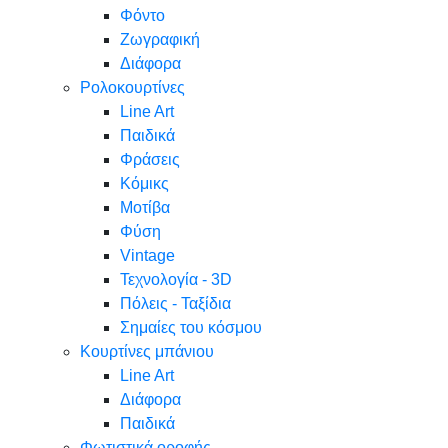
Φόντο
Ζωγραφική
Διάφορα
Ρολοκουρτίνες
Line Art
Παιδικά
Φράσεις
Κόμικς
Μοτίβα
Φύση
Vintage
Τεχνολογία - 3D
Πόλεις - Ταξίδια
Σημαίες του κόσμου
Κουρτίνες μπάνιου
Line Art
Διάφορα
Παιδικά
Φωτιστικά οροφής