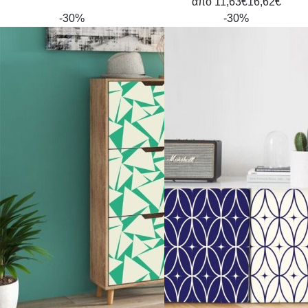
από
11,63€
16,62€
-30%
-30%