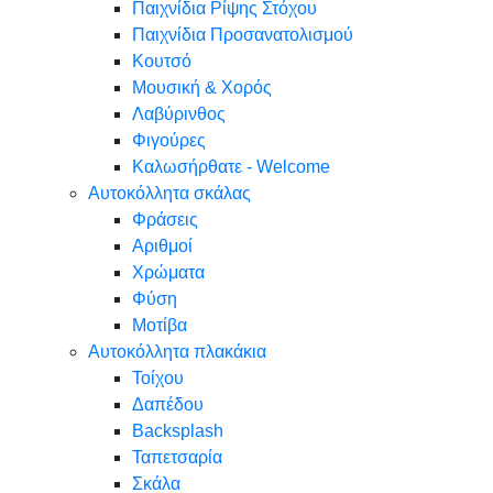
Παιχνίδια Ρίψης Στόχου
Παιχνίδια Προσανατολισμού
Κουτσό
Μουσική & Χορός
Λαβύρινθος
Φιγούρες
Καλωσήρθατε - Welcome
Αυτοκόλλητα σκάλας
Φράσεις
Αριθμοί
Χρώματα
Φύση
Μοτίβα
Αυτοκόλλητα πλακάκια
Τοίχου
Δαπέδου
Backsplash
Ταπετσαρία
Σκάλα