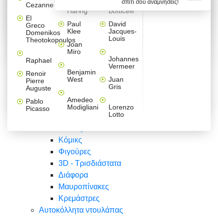
σπίτι σου αναμνήσεις!
Βαλεντίνου
Φράσεις
Keith
Sandro
Cezanne
ζωγράφοι
Ζωγραφική
ΑΥΤΟΚΟΛΛΗΤΑ ΠΡΙΖΑΣ
Haring
Botticelli
Αυτοκόλλητα τοίχου
Αγορίστικο
Συρταριέρες Malm Ikea
Λαβύρινθος
Ζωγραφική
Ελλάδα
Φύση
DIY
Mini
El
δωμάτιο
Set
Παιδικά
Διάφορα
Paul
David
Greco
Φύση
ΑΥΤΟΚΟΛΛΗΤΑ LAPTOP
Forex
Klee
Jacques-
Domenikos
Vintage
Φόντο
Ζώα
Διάφορα
Anime
Louis
Theotokopoulos
Κοριτσίστικο
Joan
Αναστημόμετρα
δωμάτιο
Κόμικς
Miro
Ελλάδα
Ζωγραφική
Δέντρα - Λουλούδια
Johannes
Raphael
Vermeer
Άνθρωποι
Ναυτικά
Benjamin
Renoir
Φαγητό
West
Juan
Pierre
Φράσεις
Gris
Auguste
Διάφορα
Ζώα
Φράσεις
Amedeo
Pablo
Σπορ
Modigliani
Lorenzo
Picasso
Lotto
Πόλεις
Banksy
Κόμικς
Φιγούρες
3D - Τρισδιάστατα
Διάφορα
Μαυροπίνακες
Κρεμάστρες
Αυτοκόλλητα ντουλάπας