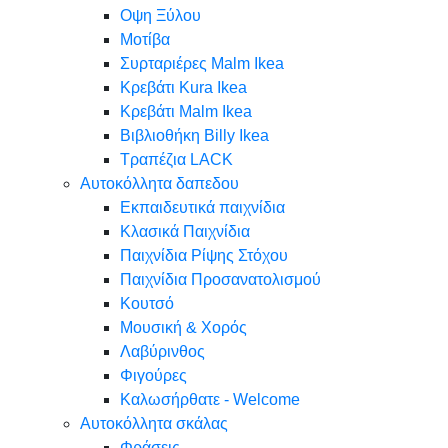
Oψη Ξύλου
Μοτίβα
Συρταριέρες Malm Ikea
Κρεβάτι Kura Ikea
Κρεβάτι Malm Ikea
Βιβλιοθήκη Billy Ikea
Τραπέζια LACK
Αυτοκόλλητα δαπεδου
Εκπαιδευτικά παιχνίδια
Κλασικά Παιχνίδια
Παιχνίδια Ρίψης Στόχου
Παιχνίδια Προσανατολισμού
Κουτσό
Μουσική & Χορός
Λαβύρινθος
Φιγούρες
Καλωσήρθατε - Welcome
Αυτοκόλλητα σκάλας
Φράσεις