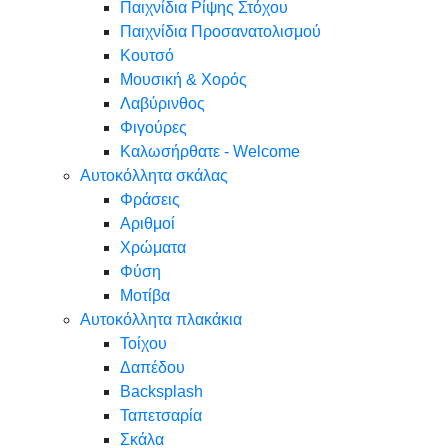
Παιχνίδια Ρίψης Στόχου
Παιχνίδια Προσανατολισμού
Κουτσό
Μουσική & Χορός
Λαβύρινθος
Φιγούρες
Καλωσήρθατε - Welcome
Αυτοκόλλητα σκάλας
Φράσεις
Αριθμοί
Χρώματα
Φύση
Μοτίβα
Αυτοκόλλητα πλακάκια
Τοίχου
Δαπέδου
Backsplash
Ταπετσαρία
Σκάλα