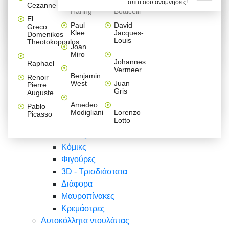
σπίτι σου αναμνήσεις!
Βαλεντίνου
Φράσεις
Keith
Sandro
Cezanne
ζωγράφοι
Ζωγραφική
ΑΥΤΟΚΟΛΛΗΤΑ ΠΡΙΖΑΣ
Haring
Botticelli
Αυτοκόλλητα τοίχου
Αγορίστικο
Συρταριέρες Malm Ikea
Λαβύρινθος
Ζωγραφική
Ελλάδα
Φύση
DIY
Mini
El
δωμάτιο
Set
Παιδικά
Διάφορα
Paul
David
Greco
Φύση
ΑΥΤΟΚΟΛΛΗΤΑ LAPTOP
Forex
Klee
Jacques-
Domenikos
Vintage
Φόντο
Ζώα
Διάφορα
Anime
Louis
Theotokopoulos
Κοριτσίστικο
Joan
Αναστημόμετρα
δωμάτιο
Κόμικς
Miro
Ελλάδα
Ζωγραφική
Δέντρα - Λουλούδια
Johannes
Raphael
Vermeer
Άνθρωποι
Ναυτικά
Benjamin
Renoir
Φαγητό
West
Juan
Pierre
Φράσεις
Gris
Auguste
Διάφορα
Ζώα
Φράσεις
Amedeo
Pablo
Σπορ
Modigliani
Lorenzo
Picasso
Lotto
Πόλεις
Banksy
Κόμικς
Φιγούρες
3D - Τρισδιάστατα
Διάφορα
Μαυροπίνακες
Κρεμάστρες
Αυτοκόλλητα ντουλάπας