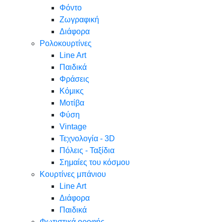
Φόντο
Ζωγραφική
Διάφορα
Ρολοκουρτίνες
Line Art
Παιδικά
Φράσεις
Κόμικς
Μοτίβα
Φύση
Vintage
Τεχνολογία - 3D
Πόλεις - Ταξίδια
Σημαίες του κόσμου
Κουρτίνες μπάνιου
Line Art
Διάφορα
Παιδικά
Φωτιστικά οροφής