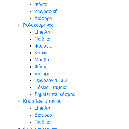
Φόντο
Ζωγραφική
Διάφορα
Ρολοκουρτίνες
Line Art
Παιδικά
Φράσεις
Κόμικς
Μοτίβα
Φύση
Vintage
Τεχνολογία - 3D
Πόλεις - Ταξίδια
Σημαίες του κόσμου
Κουρτίνες μπάνιου
Line Art
Διάφορα
Παιδικά
Φωτιστικά οροφής