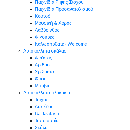
Παιχνίδια Ρίψης Στόχου
Παιχνίδια Προσανατολισμού
Κουτσό
Μουσική & Χορός
Λαβύρινθος
Φιγούρες
Καλωσήρθατε - Welcome
Αυτοκόλλητα σκάλας
Φράσεις
Αριθμοί
Χρώματα
Φύση
Μοτίβα
Αυτοκόλλητα πλακάκια
Τοίχου
Δαπέδου
Backsplash
Ταπετσαρία
Σκάλα