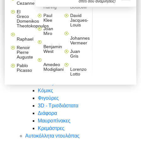
σπίτι σου αναμνήσεις!
Βαλεντίνου
Φράσεις
Keith
Sandro
Cezanne
ζωγράφοι
Ζωγραφική
ΑΥΤΟΚΟΛΛΗΤΑ ΠΡΙΖΑΣ
Haring
Botticelli
Αυτοκόλλητα τοίχου
Αγορίστικο
Συρταριέρες Malm Ikea
Λαβύρινθος
Ζωγραφική
Ελλάδα
Φύση
DIY
Mini
El
δωμάτιο
Set
Παιδικά
Διάφορα
Paul
David
Greco
Φύση
ΑΥΤΟΚΟΛΛΗΤΑ LAPTOP
Forex
Klee
Jacques-
Domenikos
Vintage
Φόντο
Ζώα
Διάφορα
Anime
Louis
Theotokopoulos
Κοριτσίστικο
Joan
Αναστημόμετρα
δωμάτιο
Κόμικς
Miro
Ελλάδα
Ζωγραφική
Δέντρα - Λουλούδια
Johannes
Raphael
Vermeer
Άνθρωποι
Ναυτικά
Benjamin
Renoir
Φαγητό
West
Juan
Pierre
Φράσεις
Gris
Auguste
Διάφορα
Ζώα
Φράσεις
Amedeo
Pablo
Σπορ
Modigliani
Lorenzo
Picasso
Lotto
Πόλεις
Banksy
Κόμικς
Φιγούρες
3D - Τρισδιάστατα
Διάφορα
Μαυροπίνακες
Κρεμάστρες
Αυτοκόλλητα ντουλάπας