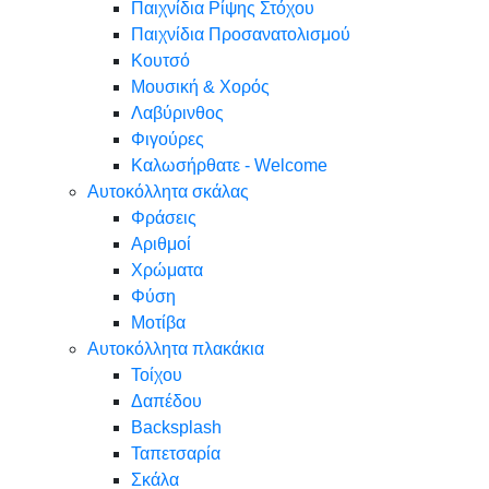
Παιχνίδια Ρίψης Στόχου
Παιχνίδια Προσανατολισμού
Κουτσό
Μουσική & Χορός
Λαβύρινθος
Φιγούρες
Καλωσήρθατε - Welcome
Αυτοκόλλητα σκάλας
Φράσεις
Αριθμοί
Χρώματα
Φύση
Μοτίβα
Αυτοκόλλητα πλακάκια
Τοίχου
Δαπέδου
Backsplash
Ταπετσαρία
Σκάλα