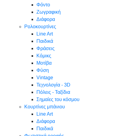
Φόντο
Ζωγραφική
Διάφορα
Ρολοκουρτίνες
Line Art
Παιδικά
Φράσεις
Κόμικς
Μοτίβα
Φύση
Vintage
Τεχνολογία - 3D
Πόλεις - Ταξίδια
Σημαίες του κόσμου
Κουρτίνες μπάνιου
Line Art
Διάφορα
Παιδικά
Φωτιστικά οροφής