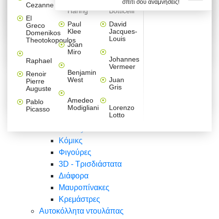
σπίτι σου αναμνήσεις!
Βαλεντίνου
Φράσεις
Keith
Sandro
Cezanne
ζωγράφοι
Ζωγραφική
ΑΥΤΟΚΟΛΛΗΤΑ ΠΡΙΖΑΣ
Haring
Botticelli
Αυτοκόλλητα τοίχου
Αγορίστικο
Συρταριέρες Malm Ikea
Λαβύρινθος
Ζωγραφική
Ελλάδα
Φύση
DIY
Mini
El
δωμάτιο
Set
Παιδικά
Διάφορα
Paul
David
Greco
Φύση
ΑΥΤΟΚΟΛΛΗΤΑ LAPTOP
Forex
Klee
Jacques-
Domenikos
Vintage
Φόντο
Ζώα
Διάφορα
Anime
Louis
Theotokopoulos
Κοριτσίστικο
Joan
Αναστημόμετρα
δωμάτιο
Κόμικς
Miro
Ελλάδα
Ζωγραφική
Δέντρα - Λουλούδια
Johannes
Raphael
Vermeer
Άνθρωποι
Ναυτικά
Benjamin
Renoir
Φαγητό
West
Juan
Pierre
Φράσεις
Gris
Auguste
Διάφορα
Ζώα
Φράσεις
Amedeo
Pablo
Σπορ
Modigliani
Lorenzo
Picasso
Lotto
Πόλεις
Banksy
Κόμικς
Φιγούρες
3D - Τρισδιάστατα
Διάφορα
Μαυροπίνακες
Κρεμάστρες
Αυτοκόλλητα ντουλάπας