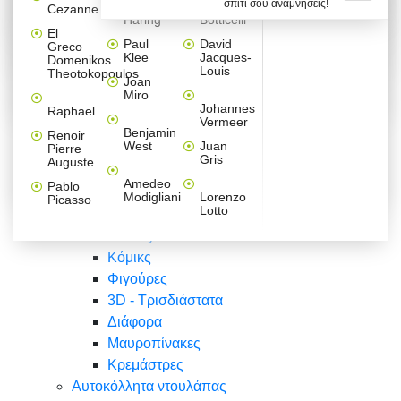
σπίτι σου αναμνήσεις!
Βαλεντίνου
Φράσεις
Keith
Sandro
Cezanne
ζωγράφοι
Ζωγραφική
ΑΥΤΟΚΟΛΛΗΤΑ ΠΡΙΖΑΣ
Haring
Botticelli
Αυτοκόλλητα τοίχου
Αγορίστικο
Συρταριέρες Malm Ikea
Λαβύρινθος
Ζωγραφική
Ελλάδα
Φύση
DIY
Mini
El
δωμάτιο
Set
Παιδικά
Διάφορα
Paul
David
Greco
Φύση
ΑΥΤΟΚΟΛΛΗΤΑ LAPTOP
Forex
Klee
Jacques-
Domenikos
Vintage
Φόντο
Ζώα
Διάφορα
Anime
Louis
Theotokopoulos
Κοριτσίστικο
Joan
Αναστημόμετρα
δωμάτιο
Κόμικς
Miro
Ελλάδα
Ζωγραφική
Δέντρα - Λουλούδια
Johannes
Raphael
Vermeer
Άνθρωποι
Ναυτικά
Benjamin
Renoir
Φαγητό
West
Juan
Pierre
Φράσεις
Gris
Auguste
Διάφορα
Ζώα
Φράσεις
Amedeo
Pablo
Σπορ
Modigliani
Lorenzo
Picasso
Lotto
Πόλεις
Banksy
Κόμικς
Φιγούρες
3D - Τρισδιάστατα
Διάφορα
Μαυροπίνακες
Κρεμάστρες
Αυτοκόλλητα ντουλάπας