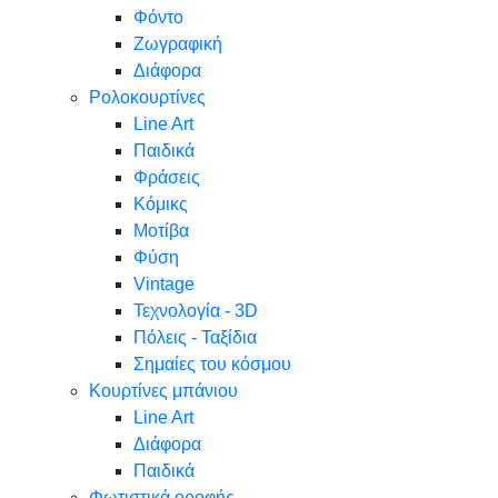
Φόντο
Ζωγραφική
Διάφορα
Ρολοκουρτίνες
Line Art
Παιδικά
Φράσεις
Κόμικς
Μοτίβα
Φύση
Vintage
Τεχνολογία - 3D
Πόλεις - Ταξίδια
Σημαίες του κόσμου
Κουρτίνες μπάνιου
Line Art
Διάφορα
Παιδικά
Φωτιστικά οροφής