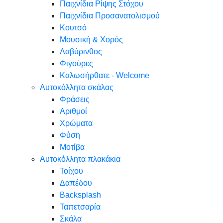
Παιχνίδια Ρίψης Στόχου
Παιχνίδια Προσανατολισμού
Κουτσό
Μουσική & Χορός
Λαβύρινθος
Φιγούρες
Καλωσήρθατε - Welcome
Αυτοκόλλητα σκάλας
Φράσεις
Αριθμοί
Χρώματα
Φύση
Μοτίβα
Αυτοκόλλητα πλακάκια
Τοίχου
Δαπέδου
Backsplash
Ταπετσαρία
Σκάλα