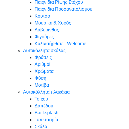
Παιχνίδια Ρίψης Στόχου
Παιχνίδια Προσανατολισμού
Κουτσό
Μουσική & Χορός
Λαβύρινθος
Φιγούρες
Καλωσήρθατε - Welcome
Αυτοκόλλητα σκάλας
Φράσεις
Αριθμοί
Χρώματα
Φύση
Μοτίβα
Αυτοκόλλητα πλακάκια
Τοίχου
Δαπέδου
Backsplash
Ταπετσαρία
Σκάλα