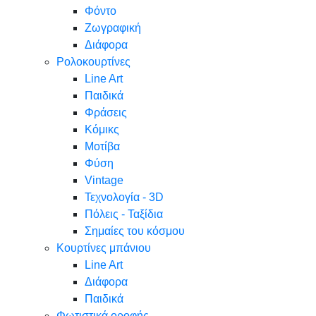
Φόντο
Ζωγραφική
Διάφορα
Ρολοκουρτίνες
Line Art
Παιδικά
Φράσεις
Κόμικς
Μοτίβα
Φύση
Vintage
Τεχνολογία - 3D
Πόλεις - Ταξίδια
Σημαίες του κόσμου
Κουρτίνες μπάνιου
Line Art
Διάφορα
Παιδικά
Φωτιστικά οροφής