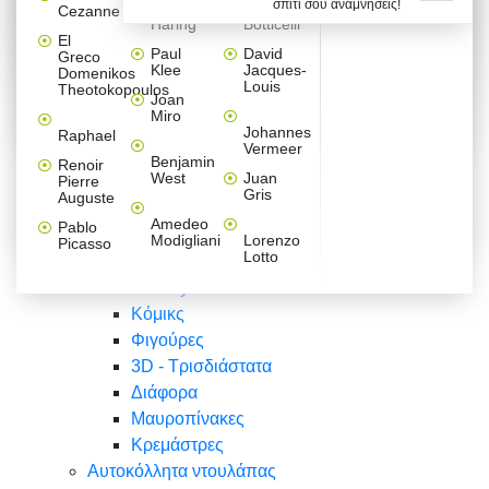
σπίτι σου αναμνήσεις!
Βαλεντίνου
Φράσεις
Keith
Sandro
Cezanne
ζωγράφοι
Ζωγραφική
ΑΥΤΟΚΟΛΛΗΤΑ ΠΡΙΖΑΣ
Haring
Botticelli
Αυτοκόλλητα τοίχου
Αγορίστικο
Συρταριέρες Malm Ikea
Λαβύρινθος
Ζωγραφική
Ελλάδα
Φύση
DIY
Mini
El
δωμάτιο
Set
Παιδικά
Διάφορα
Paul
David
Greco
Φύση
ΑΥΤΟΚΟΛΛΗΤΑ LAPTOP
Forex
Klee
Jacques-
Domenikos
Vintage
Φόντο
Ζώα
Διάφορα
Anime
Louis
Theotokopoulos
Κοριτσίστικο
Joan
Αναστημόμετρα
δωμάτιο
Κόμικς
Miro
Ελλάδα
Ζωγραφική
Δέντρα - Λουλούδια
Johannes
Raphael
Vermeer
Άνθρωποι
Ναυτικά
Benjamin
Renoir
Φαγητό
West
Juan
Pierre
Φράσεις
Gris
Auguste
Διάφορα
Ζώα
Φράσεις
Amedeo
Pablo
Σπορ
Modigliani
Lorenzo
Picasso
Lotto
Πόλεις
Banksy
Κόμικς
Φιγούρες
3D - Τρισδιάστατα
Διάφορα
Μαυροπίνακες
Κρεμάστρες
Αυτοκόλλητα ντουλάπας