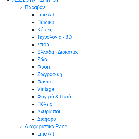
Παραβάν
Line Art
Παιδικά
Κόμικς
Τεχνολογία - 3D
Σπορ
Ελλάδα - Διακοπές
Ζώα
Φύση
Ζωγραφική
Φόντο
Vintage
Φαγητό & Ποτό
Πόλεις
Άνθρωποι
Διάφορα
Διαχωριστικά Panel
Line Art