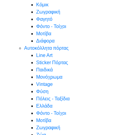
Κόμικ
Ζωγραφική
Φαγητό
Φόντο - Τοίχοι
Μοτίβα
Διάφορα
Αυτοκόλλητα πόρτας
Line Art
Sticker Πόρτας
Παιδικά
Μονόχρωμα
Vintage
Φύση
Πόλεις - Ταξίδια
Ελλάδα
Φόντο - Τοίχοι
Μοτίβα
Ζωγραφική
Ζώα