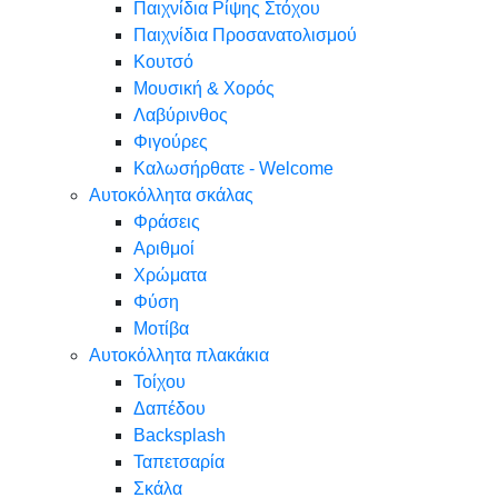
Παιχνίδια Ρίψης Στόχου
Παιχνίδια Προσανατολισμού
Κουτσό
Μουσική & Χορός
Λαβύρινθος
Φιγούρες
Καλωσήρθατε - Welcome
Αυτοκόλλητα σκάλας
Φράσεις
Αριθμοί
Χρώματα
Φύση
Μοτίβα
Αυτοκόλλητα πλακάκια
Τοίχου
Δαπέδου
Backsplash
Ταπετσαρία
Σκάλα