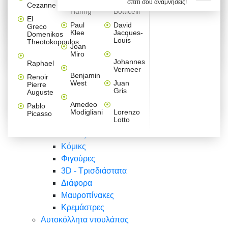
σπίτι σου αναμνήσεις!
Βαλεντίνου
Φράσεις
Keith
Sandro
Cezanne
ζωγράφοι
Ζωγραφική
ΑΥΤΟΚΟΛΛΗΤΑ ΠΡΙΖΑΣ
Haring
Botticelli
Αυτοκόλλητα τοίχου
Αγορίστικο
Συρταριέρες Malm Ikea
Λαβύρινθος
Ζωγραφική
Ελλάδα
Φύση
DIY
Mini
El
δωμάτιο
Set
Παιδικά
Διάφορα
Paul
David
Greco
Φύση
ΑΥΤΟΚΟΛΛΗΤΑ LAPTOP
Forex
Klee
Jacques-
Domenikos
Vintage
Φόντο
Ζώα
Διάφορα
Anime
Louis
Theotokopoulos
Κοριτσίστικο
Joan
Αναστημόμετρα
δωμάτιο
Κόμικς
Miro
Ελλάδα
Ζωγραφική
Δέντρα - Λουλούδια
Johannes
Raphael
Vermeer
Άνθρωποι
Ναυτικά
Benjamin
Renoir
Φαγητό
West
Juan
Pierre
Φράσεις
Gris
Auguste
Διάφορα
Ζώα
Φράσεις
Amedeo
Pablo
Σπορ
Modigliani
Lorenzo
Picasso
Lotto
Πόλεις
Banksy
Κόμικς
Φιγούρες
3D - Τρισδιάστατα
Διάφορα
Μαυροπίνακες
Κρεμάστρες
Αυτοκόλλητα ντουλάπας