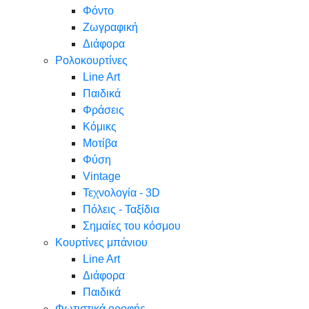
Φόντο
Ζωγραφική
Διάφορα
Ρολοκουρτίνες
Line Art
Παιδικά
Φράσεις
Κόμικς
Μοτίβα
Φύση
Vintage
Τεχνολογία - 3D
Πόλεις - Ταξίδια
Σημαίες του κόσμου
Κουρτίνες μπάνιου
Line Art
Διάφορα
Παιδικά
Φωτιστικά οροφής