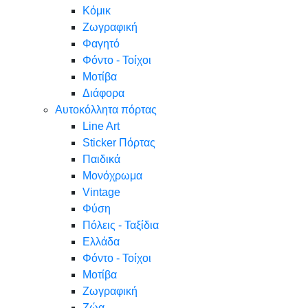
Κόμικ
Ζωγραφική
Φαγητό
Φόντο - Τοίχοι
Μοτίβα
Διάφορα
Αυτοκόλλητα πόρτας
Line Art
Sticker Πόρτας
Παιδικά
Μονόχρωμα
Vintage
Φύση
Πόλεις - Ταξίδια
Ελλάδα
Φόντο - Τοίχοι
Μοτίβα
Ζωγραφική
Ζώα