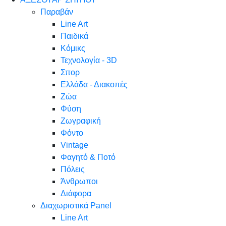
Παραβάν
Line Art
Παιδικά
Κόμικς
Τεχνολογία - 3D
Σπορ
Ελλάδα - Διακοπές
Ζώα
Φύση
Ζωγραφική
Φόντο
Vintage
Φαγητό & Ποτό
Πόλεις
Άνθρωποι
Διάφορα
Διαχωριστικά Panel
Line Art