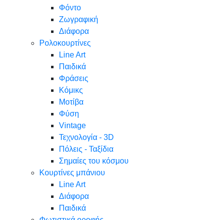
Φόντο
Ζωγραφική
Διάφορα
Ρολοκουρτίνες
Line Art
Παιδικά
Φράσεις
Κόμικς
Μοτίβα
Φύση
Vintage
Τεχνολογία - 3D
Πόλεις - Ταξίδια
Σημαίες του κόσμου
Κουρτίνες μπάνιου
Line Art
Διάφορα
Παιδικά
Φωτιστικά οροφής