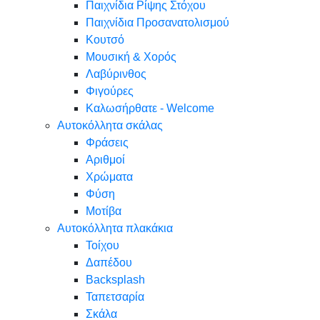
Παιχνίδια Ρίψης Στόχου
Παιχνίδια Προσανατολισμού
Κουτσό
Μουσική & Χορός
Λαβύρινθος
Φιγούρες
Καλωσήρθατε - Welcome
Αυτοκόλλητα σκάλας
Φράσεις
Αριθμοί
Χρώματα
Φύση
Μοτίβα
Αυτοκόλλητα πλακάκια
Τοίχου
Δαπέδου
Backsplash
Ταπετσαρία
Σκάλα