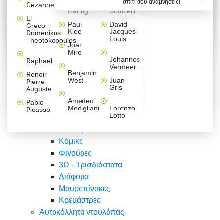
σπίτι σου αναμνήσεις!
Βαλεντίνου
Φράσεις
Keith
Sandro
Cezanne
ζωγράφοι
Ζωγραφική
ΑΥΤΟΚΟΛΛΗΤΑ ΠΡΙΖΑΣ
Haring
Botticelli
Αυτοκόλλητα τοίχου
Αγορίστικο
Συρταριέρες Malm Ikea
Λαβύρινθος
Ζωγραφική
Ελλάδα
Φύση
DIY
Mini
El
δωμάτιο
Set
Παιδικά
Διάφορα
Paul
David
Greco
Φύση
ΑΥΤΟΚΟΛΛΗΤΑ LAPTOP
Forex
Klee
Jacques-
Domenikos
Vintage
Φόντο
Ζώα
Διάφορα
Anime
Louis
Theotokopoulos
Κοριτσίστικο
Joan
Αναστημόμετρα
δωμάτιο
Κόμικς
Miro
Ελλάδα
Ζωγραφική
Δέντρα - Λουλούδια
Johannes
Raphael
Vermeer
Άνθρωποι
Ναυτικά
Benjamin
Renoir
Φαγητό
West
Juan
Pierre
Φράσεις
Gris
Auguste
Διάφορα
Ζώα
Φράσεις
Amedeo
Pablo
Σπορ
Modigliani
Lorenzo
Picasso
Lotto
Πόλεις
Banksy
Κόμικς
Φιγούρες
3D - Τρισδιάστατα
Διάφορα
Μαυροπίνακες
Κρεμάστρες
Αυτοκόλλητα ντουλάπας