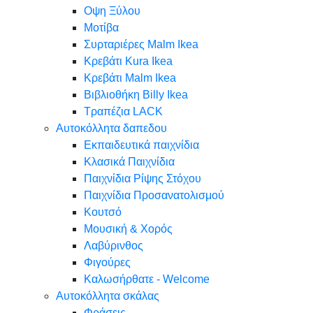
Oψη Ξύλου
Μοτίβα
Συρταριέρες Malm Ikea
Κρεβάτι Kura Ikea
Κρεβάτι Malm Ikea
Βιβλιοθήκη Billy Ikea
Τραπέζια LACK
Αυτοκόλλητα δαπεδου
Εκπαιδευτικά παιχνίδια
Κλασικά Παιχνίδια
Παιχνίδια Ρίψης Στόχου
Παιχνίδια Προσανατολισμού
Κουτσό
Μουσική & Χορός
Λαβύρινθος
Φιγούρες
Καλωσήρθατε - Welcome
Αυτοκόλλητα σκάλας
Φράσεις