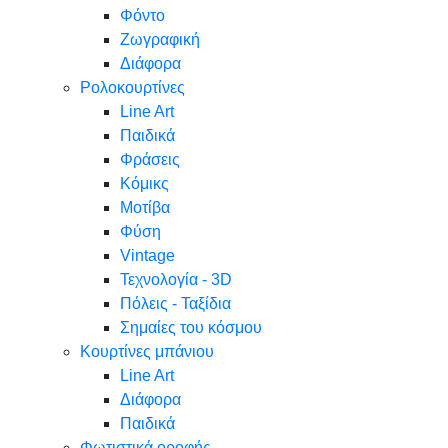
Φόντο
Ζωγραφική
Διάφορα
Ρολοκουρτίνες
Line Art
Παιδικά
Φράσεις
Κόμικς
Μοτίβα
Φύση
Vintage
Τεχνολογία - 3D
Πόλεις - Ταξίδια
Σημαίες του κόσμου
Κουρτίνες μπάνιου
Line Art
Διάφορα
Παιδικά
Φωτιστικά οροφής