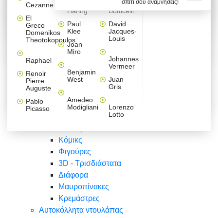
σπίτι σου αναμνήσεις!
Βαλεντίνου
Φράσεις
Keith
Sandro
Cezanne
ζωγράφοι
Ζωγραφική
ΑΥΤΟΚΟΛΛΗΤΑ ΠΡΙΖΑΣ
Haring
Botticelli
Αυτοκόλλητα τοίχου
Αγορίστικο
Συρταριέρες Malm Ikea
Λαβύρινθος
Ζωγραφική
Ελλάδα
Φύση
DIY
Mini
El
δωμάτιο
Set
Παιδικά
Διάφορα
Paul
David
Greco
Φύση
ΑΥΤΟΚΟΛΛΗΤΑ LAPTOP
Forex
Klee
Jacques-
Domenikos
Vintage
Φόντο
Ζώα
Διάφορα
Anime
Louis
Theotokopoulos
Κοριτσίστικο
Joan
Αναστημόμετρα
δωμάτιο
Κόμικς
Miro
Ελλάδα
Ζωγραφική
Δέντρα - Λουλούδια
Johannes
Raphael
Vermeer
Άνθρωποι
Ναυτικά
Benjamin
Renoir
Φαγητό
West
Juan
Pierre
Φράσεις
Gris
Auguste
Διάφορα
Ζώα
Φράσεις
Amedeo
Pablo
Σπορ
Modigliani
Lorenzo
Picasso
Lotto
Πόλεις
Banksy
Κόμικς
Φιγούρες
3D - Τρισδιάστατα
Διάφορα
Μαυροπίνακες
Κρεμάστρες
Αυτοκόλλητα ντουλάπας