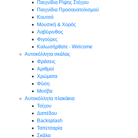
Παιχνίδια Ρίψης Στόχου
Παιχνίδια Προσανατολισμού
Κουτσό
Μουσική & Χορός
Λαβύρινθος
Φιγούρες
Καλωσήρθατε - Welcome
Αυτοκόλλητα σκάλας
Φράσεις
Αριθμοί
Χρώματα
Φύση
Μοτίβα
Αυτοκόλλητα πλακάκια
Τοίχου
Δαπέδου
Backsplash
Ταπετσαρία
Σκάλα