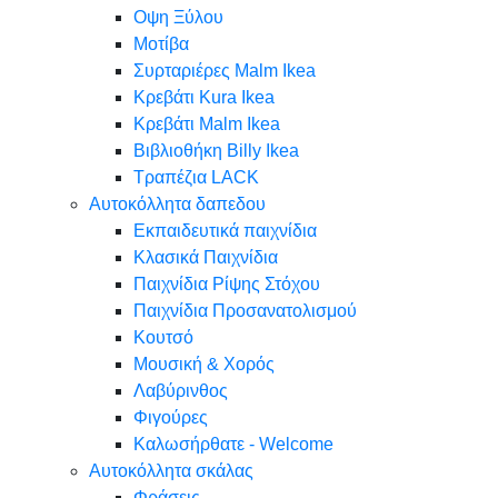
Oψη Ξύλου
Μοτίβα
Συρταριέρες Malm Ikea
Κρεβάτι Kura Ikea
Κρεβάτι Malm Ikea
Βιβλιοθήκη Billy Ikea
Τραπέζια LACK
Αυτοκόλλητα δαπεδου
Εκπαιδευτικά παιχνίδια
Κλασικά Παιχνίδια
Παιχνίδια Ρίψης Στόχου
Παιχνίδια Προσανατολισμού
Κουτσό
Μουσική & Χορός
Λαβύρινθος
Φιγούρες
Καλωσήρθατε - Welcome
Αυτοκόλλητα σκάλας
Φράσεις