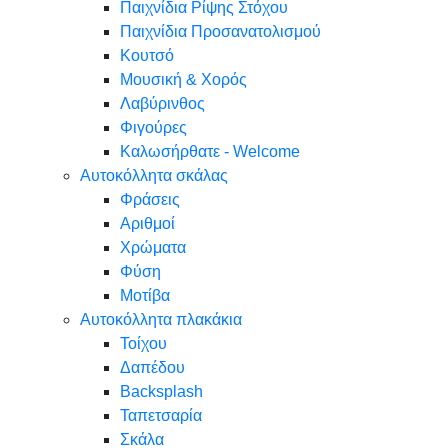
Παιχνίδια Ρίψης Στόχου
Παιχνίδια Προσανατολισμού
Κουτσό
Μουσική & Χορός
Λαβύρινθος
Φιγούρες
Καλωσήρθατε - Welcome
Αυτοκόλλητα σκάλας
Φράσεις
Αριθμοί
Χρώματα
Φύση
Μοτίβα
Αυτοκόλλητα πλακάκια
Τοίχου
Δαπέδου
Backsplash
Ταπετσαρία
Σκάλα