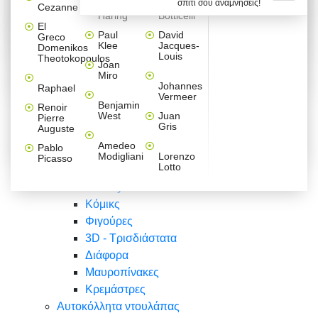
σπίτι σου αναμνήσεις!
Βαλεντίνου
Φράσεις
Keith
Sandro
Cezanne
ζωγράφοι
Ζωγραφική
ΑΥΤΟΚΟΛΛΗΤΑ ΠΡΙΖΑΣ
Haring
Botticelli
Αυτοκόλλητα τοίχου
Αγορίστικο
Συρταριέρες Malm Ikea
Λαβύρινθος
Ζωγραφική
Ελλάδα
Φύση
DIY
Mini
El
δωμάτιο
Set
Παιδικά
Διάφορα
Paul
David
Greco
Φύση
ΑΥΤΟΚΟΛΛΗΤΑ LAPTOP
Forex
Klee
Jacques-
Domenikos
Vintage
Φόντο
Ζώα
Διάφορα
Anime
Louis
Theotokopoulos
Κοριτσίστικο
Joan
Αναστημόμετρα
δωμάτιο
Κόμικς
Miro
Ελλάδα
Ζωγραφική
Δέντρα - Λουλούδια
Johannes
Raphael
Vermeer
Άνθρωποι
Ναυτικά
Benjamin
Renoir
Φαγητό
West
Juan
Pierre
Φράσεις
Gris
Auguste
Διάφορα
Ζώα
Φράσεις
Amedeo
Pablo
Σπορ
Modigliani
Lorenzo
Picasso
Lotto
Πόλεις
Banksy
Κόμικς
Φιγούρες
3D - Τρισδιάστατα
Διάφορα
Μαυροπίνακες
Κρεμάστρες
Αυτοκόλλητα ντουλάπας