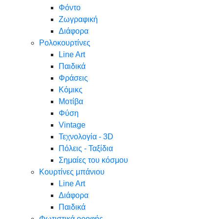
Φόντο
Ζωγραφική
Διάφορα
Ρολοκουρτίνες
Line Art
Παιδικά
Φράσεις
Κόμικς
Μοτίβα
Φύση
Vintage
Τεχνολογία - 3D
Πόλεις - Ταξίδια
Σημαίες του κόσμου
Κουρτίνες μπάνιου
Line Art
Διάφορα
Παιδικά
Φωτιστικά οροφής