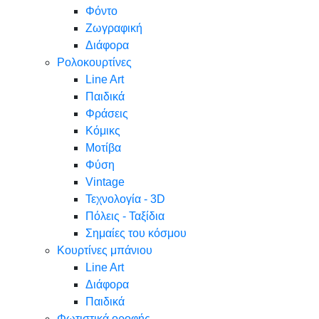
Φόντο
Ζωγραφική
Διάφορα
Ρολοκουρτίνες
Line Art
Παιδικά
Φράσεις
Κόμικς
Μοτίβα
Φύση
Vintage
Τεχνολογία - 3D
Πόλεις - Ταξίδια
Σημαίες του κόσμου
Κουρτίνες μπάνιου
Line Art
Διάφορα
Παιδικά
Φωτιστικά οροφής