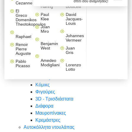
σπίτι σου αναμνήσεις!
Βαλεντίνου
Φράσεις
Keith
Sandro
Cezanne
ζωγράφοι
Ζωγραφική
ΑΥΤΟΚΟΛΛΗΤΑ ΠΡΙΖΑΣ
Haring
Botticelli
Αυτοκόλλητα τοίχου
Αγορίστικο
Συρταριέρες Malm Ikea
Λαβύρινθος
Ζωγραφική
Ελλάδα
Φύση
DIY
Mini
El
δωμάτιο
Set
Παιδικά
Διάφορα
Paul
David
Greco
Φύση
ΑΥΤΟΚΟΛΛΗΤΑ LAPTOP
Forex
Klee
Jacques-
Domenikos
Vintage
Φόντο
Ζώα
Διάφορα
Anime
Louis
Theotokopoulos
Κοριτσίστικο
Joan
Αναστημόμετρα
δωμάτιο
Κόμικς
Miro
Ελλάδα
Ζωγραφική
Δέντρα - Λουλούδια
Johannes
Raphael
Vermeer
Άνθρωποι
Ναυτικά
Benjamin
Renoir
Φαγητό
West
Juan
Pierre
Φράσεις
Gris
Auguste
Διάφορα
Ζώα
Φράσεις
Amedeo
Pablo
Σπορ
Modigliani
Lorenzo
Picasso
Lotto
Πόλεις
Banksy
Κόμικς
Φιγούρες
3D - Τρισδιάστατα
Διάφορα
Μαυροπίνακες
Κρεμάστρες
Αυτοκόλλητα ντουλάπας