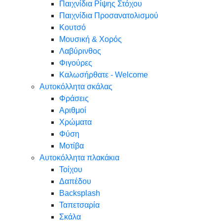
Παιχνίδια Ρίψης Στόχου
Παιχνίδια Προσανατολισμού
Κουτσό
Μουσική & Χορός
Λαβύρινθος
Φιγούρες
Καλωσήρθατε - Welcome
Αυτοκόλλητα σκάλας
Φράσεις
Αριθμοί
Χρώματα
Φύση
Μοτίβα
Αυτοκόλλητα πλακάκια
Τοίχου
Δαπέδου
Backsplash
Ταπετσαρία
Σκάλα