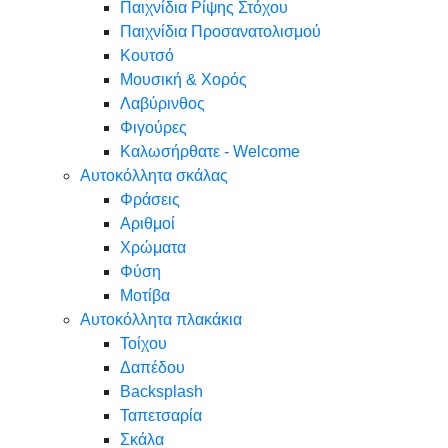
Παιχνίδια Ρίψης Στόχου
Παιχνίδια Προσανατολισμού
Κουτσό
Μουσική & Χορός
Λαβύρινθος
Φιγούρες
Καλωσήρθατε - Welcome
Αυτοκόλλητα σκάλας
Φράσεις
Αριθμοί
Χρώματα
Φύση
Μοτίβα
Αυτοκόλλητα πλακάκια
Τοίχου
Δαπέδου
Backsplash
Ταπετσαρία
Σκάλα