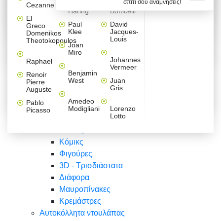
σπίτι σου αναμνήσεις!
Βαλεντίνου
Φράσεις
Keith
Sandro
Cezanne
ζωγράφοι
Ζωγραφική
ΑΥΤΟΚΟΛΛΗΤΑ ΠΡΙΖΑΣ
Haring
Botticelli
Αυτοκόλλητα τοίχου
Αγορίστικο
Συρταριέρες Malm Ikea
Λαβύρινθος
Ζωγραφική
Ελλάδα
Φύση
DIY
Mini
El
δωμάτιο
Set
Παιδικά
Διάφορα
Paul
David
Greco
Φύση
ΑΥΤΟΚΟΛΛΗΤΑ LAPTOP
Forex
Klee
Jacques-
Domenikos
Vintage
Φόντο
Ζώα
Διάφορα
Anime
Louis
Theotokopoulos
Κοριτσίστικο
Joan
Αναστημόμετρα
δωμάτιο
Κόμικς
Miro
Ελλάδα
Ζωγραφική
Δέντρα - Λουλούδια
Johannes
Raphael
Vermeer
Άνθρωποι
Ναυτικά
Benjamin
Renoir
Φαγητό
West
Juan
Pierre
Φράσεις
Gris
Auguste
Διάφορα
Ζώα
Φράσεις
Amedeo
Pablo
Σπορ
Modigliani
Lorenzo
Picasso
Lotto
Πόλεις
Banksy
Κόμικς
Φιγούρες
3D - Τρισδιάστατα
Διάφορα
Μαυροπίνακες
Κρεμάστρες
Αυτοκόλλητα ντουλάπας