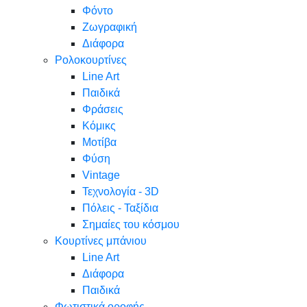
Φόντο
Ζωγραφική
Διάφορα
Ρολοκουρτίνες
Line Art
Παιδικά
Φράσεις
Κόμικς
Μοτίβα
Φύση
Vintage
Τεχνολογία - 3D
Πόλεις - Ταξίδια
Σημαίες του κόσμου
Κουρτίνες μπάνιου
Line Art
Διάφορα
Παιδικά
Φωτιστικά οροφής