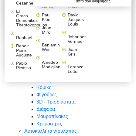
σπίτι σου αναμνήσεις!
Βαλεντίνου
Φράσεις
Keith
Sandro
Cezanne
ζωγράφοι
Ζωγραφική
ΑΥΤΟΚΟΛΛΗΤΑ ΠΡΙΖΑΣ
Haring
Botticelli
Αυτοκόλλητα τοίχου
Αγορίστικο
Συρταριέρες Malm Ikea
Λαβύρινθος
Ζωγραφική
Ελλάδα
Φύση
DIY
Mini
El
δωμάτιο
Set
Παιδικά
Διάφορα
Paul
David
Greco
Φύση
ΑΥΤΟΚΟΛΛΗΤΑ LAPTOP
Forex
Klee
Jacques-
Domenikos
Vintage
Φόντο
Ζώα
Διάφορα
Anime
Louis
Theotokopoulos
Κοριτσίστικο
Joan
Αναστημόμετρα
δωμάτιο
Κόμικς
Miro
Ελλάδα
Ζωγραφική
Δέντρα - Λουλούδια
Johannes
Raphael
Vermeer
Άνθρωποι
Ναυτικά
Benjamin
Renoir
Φαγητό
West
Juan
Pierre
Φράσεις
Gris
Auguste
Διάφορα
Ζώα
Φράσεις
Amedeo
Pablo
Σπορ
Modigliani
Lorenzo
Picasso
Lotto
Πόλεις
Banksy
Κόμικς
Φιγούρες
3D - Τρισδιάστατα
Διάφορα
Μαυροπίνακες
Κρεμάστρες
Αυτοκόλλητα ντουλάπας