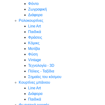
Φόντο
Ζωγραφική
Διάφορα
Ρολοκουρτίνες
Line Art
Παιδικά
Φράσεις
Κόμικς
Μοτίβα
Φύση
Vintage
Τεχνολογία - 3D
Πόλεις - Ταξίδια
Σημαίες του κόσμου
Κουρτίνες μπάνιου
Line Art
Διάφορα
Παιδικά
Φωτιστικά οροφής