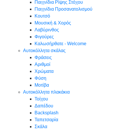
Παιχνίδια Ρίψης Στόχου
Παιχνίδια Προσανατολισμού
Κουτσό
Μουσική & Χορός
Λαβύρινθος
Φιγούρες
Καλωσήρθατε - Welcome
Αυτοκόλλητα σκάλας
Φράσεις
Αριθμοί
Χρώματα
Φύση
Μοτίβα
Αυτοκόλλητα πλακάκια
Τοίχου
Δαπέδου
Backsplash
Ταπετσαρία
Σκάλα