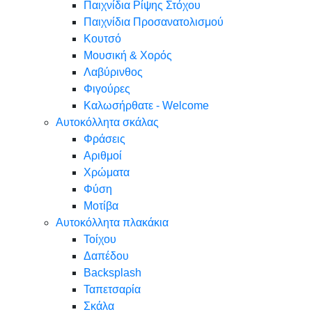
Παιχνίδια Ρίψης Στόχου
Παιχνίδια Προσανατολισμού
Κουτσό
Μουσική & Χορός
Λαβύρινθος
Φιγούρες
Καλωσήρθατε - Welcome
Αυτοκόλλητα σκάλας
Φράσεις
Αριθμοί
Χρώματα
Φύση
Μοτίβα
Αυτοκόλλητα πλακάκια
Τοίχου
Δαπέδου
Backsplash
Ταπετσαρία
Σκάλα