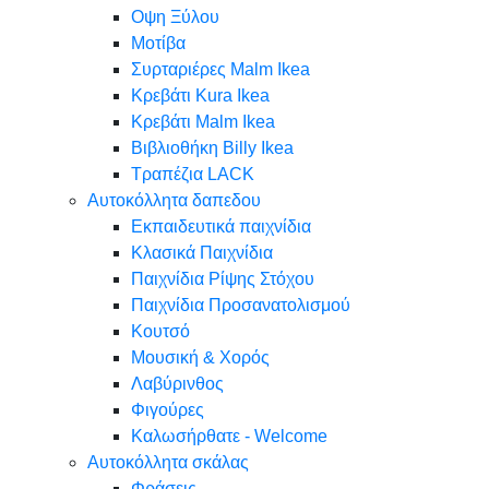
Oψη Ξύλου
Μοτίβα
Συρταριέρες Malm Ikea
Κρεβάτι Kura Ikea
Κρεβάτι Malm Ikea
Βιβλιοθήκη Billy Ikea
Τραπέζια LACK
Αυτοκόλλητα δαπεδου
Εκπαιδευτικά παιχνίδια
Κλασικά Παιχνίδια
Παιχνίδια Ρίψης Στόχου
Παιχνίδια Προσανατολισμού
Κουτσό
Μουσική & Χορός
Λαβύρινθος
Φιγούρες
Καλωσήρθατε - Welcome
Αυτοκόλλητα σκάλας
Φράσεις