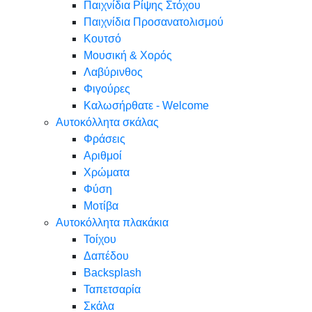
Παιχνίδια Ρίψης Στόχου
Παιχνίδια Προσανατολισμού
Κουτσό
Μουσική & Χορός
Λαβύρινθος
Φιγούρες
Καλωσήρθατε - Welcome
Αυτοκόλλητα σκάλας
Φράσεις
Αριθμοί
Χρώματα
Φύση
Μοτίβα
Αυτοκόλλητα πλακάκια
Τοίχου
Δαπέδου
Backsplash
Ταπετσαρία
Σκάλα