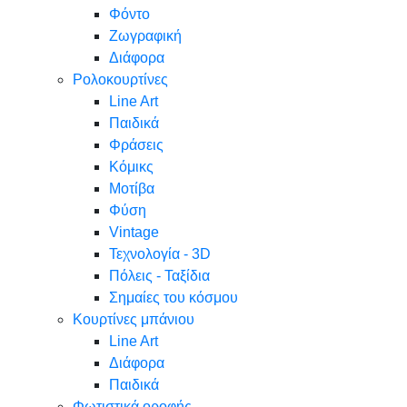
Φόντο
Ζωγραφική
Διάφορα
Ρολοκουρτίνες
Line Art
Παιδικά
Φράσεις
Κόμικς
Μοτίβα
Φύση
Vintage
Τεχνολογία - 3D
Πόλεις - Ταξίδια
Σημαίες του κόσμου
Κουρτίνες μπάνιου
Line Art
Διάφορα
Παιδικά
Φωτιστικά οροφής