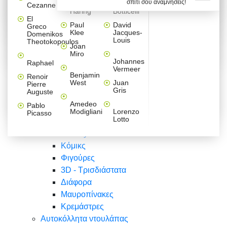
σπίτι σου αναμνήσεις!
Βαλεντίνου
Φράσεις
Keith
Sandro
Cezanne
ζωγράφοι
Ζωγραφική
ΑΥΤΟΚΟΛΛΗΤΑ ΠΡΙΖΑΣ
Haring
Botticelli
Αυτοκόλλητα τοίχου
Αγορίστικο
Συρταριέρες Malm Ikea
Λαβύρινθος
Ζωγραφική
Ελλάδα
Φύση
DIY
Mini
El
δωμάτιο
Set
Παιδικά
Διάφορα
Paul
David
Greco
Φύση
ΑΥΤΟΚΟΛΛΗΤΑ LAPTOP
Forex
Klee
Jacques-
Domenikos
Vintage
Φόντο
Ζώα
Διάφορα
Anime
Louis
Theotokopoulos
Κοριτσίστικο
Joan
Αναστημόμετρα
δωμάτιο
Κόμικς
Miro
Ελλάδα
Ζωγραφική
Δέντρα - Λουλούδια
Johannes
Raphael
Vermeer
Άνθρωποι
Ναυτικά
Benjamin
Renoir
Φαγητό
West
Juan
Pierre
Φράσεις
Gris
Auguste
Διάφορα
Ζώα
Φράσεις
Amedeo
Pablo
Σπορ
Modigliani
Lorenzo
Picasso
Lotto
Πόλεις
Banksy
Κόμικς
Φιγούρες
3D - Τρισδιάστατα
Διάφορα
Μαυροπίνακες
Κρεμάστρες
Αυτοκόλλητα ντουλάπας