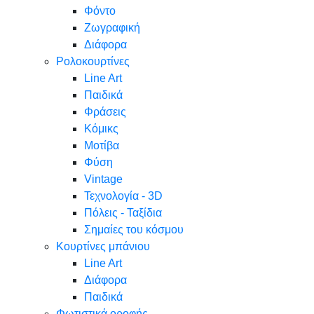
Φόντο
Ζωγραφική
Διάφορα
Ρολοκουρτίνες
Line Art
Παιδικά
Φράσεις
Κόμικς
Μοτίβα
Φύση
Vintage
Τεχνολογία - 3D
Πόλεις - Ταξίδια
Σημαίες του κόσμου
Κουρτίνες μπάνιου
Line Art
Διάφορα
Παιδικά
Φωτιστικά οροφής