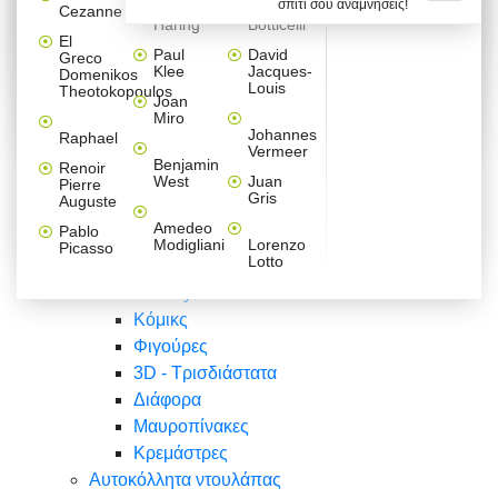
σπίτι σου αναμνήσεις!
Βαλεντίνου
Φράσεις
Keith
Sandro
Cezanne
ζωγράφοι
Ζωγραφική
ΑΥΤΟΚΟΛΛΗΤΑ ΠΡΙΖΑΣ
Haring
Botticelli
Αυτοκόλλητα τοίχου
Αγορίστικο
Συρταριέρες Malm Ikea
Λαβύρινθος
Ζωγραφική
Ελλάδα
Φύση
DIY
Mini
El
δωμάτιο
Set
Παιδικά
Διάφορα
Paul
David
Greco
Φύση
ΑΥΤΟΚΟΛΛΗΤΑ LAPTOP
Forex
Klee
Jacques-
Domenikos
Vintage
Φόντο
Ζώα
Διάφορα
Anime
Louis
Theotokopoulos
Κοριτσίστικο
Joan
Αναστημόμετρα
δωμάτιο
Κόμικς
Miro
Ελλάδα
Ζωγραφική
Δέντρα - Λουλούδια
Johannes
Raphael
Vermeer
Άνθρωποι
Ναυτικά
Benjamin
Renoir
Φαγητό
West
Juan
Pierre
Φράσεις
Gris
Auguste
Διάφορα
Ζώα
Φράσεις
Amedeo
Pablo
Σπορ
Modigliani
Lorenzo
Picasso
Lotto
Πόλεις
Banksy
Κόμικς
Φιγούρες
3D - Τρισδιάστατα
Διάφορα
Μαυροπίνακες
Κρεμάστρες
Αυτοκόλλητα ντουλάπας