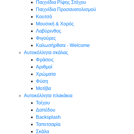
Παιχνίδια Ρίψης Στόχου
Παιχνίδια Προσανατολισμού
Κουτσό
Μουσική & Χορός
Λαβύρινθος
Φιγούρες
Καλωσήρθατε - Welcome
Αυτοκόλλητα σκάλας
Φράσεις
Αριθμοί
Χρώματα
Φύση
Μοτίβα
Αυτοκόλλητα πλακάκια
Τοίχου
Δαπέδου
Backsplash
Ταπετσαρία
Σκάλα