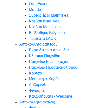
Oψη Ξύλου
Μοτίβα
Συρταριέρες Malm Ikea
Κρεβάτι Kura Ikea
Κρεβάτι Malm Ikea
Βιβλιοθήκη Billy Ikea
Τραπέζια LACK
Αυτοκόλλητα δαπεδου
Εκπαιδευτικά παιχνίδια
Κλασικά Παιχνίδια
Παιχνίδια Ρίψης Στόχου
Παιχνίδια Προσανατολισμού
Κουτσό
Μουσική & Χορός
Λαβύρινθος
Φιγούρες
Καλωσήρθατε - Welcome
Αυτοκόλλητα σκάλας
Φράσεις