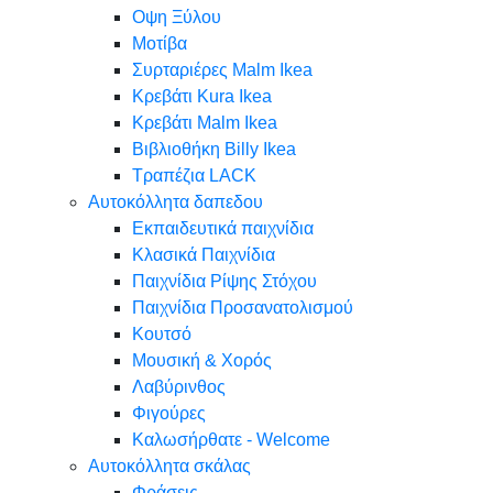
Oψη Ξύλου
Μοτίβα
Συρταριέρες Malm Ikea
Κρεβάτι Kura Ikea
Κρεβάτι Malm Ikea
Βιβλιοθήκη Billy Ikea
Τραπέζια LACK
Αυτοκόλλητα δαπεδου
Εκπαιδευτικά παιχνίδια
Κλασικά Παιχνίδια
Παιχνίδια Ρίψης Στόχου
Παιχνίδια Προσανατολισμού
Κουτσό
Μουσική & Χορός
Λαβύρινθος
Φιγούρες
Καλωσήρθατε - Welcome
Αυτοκόλλητα σκάλας
Φράσεις