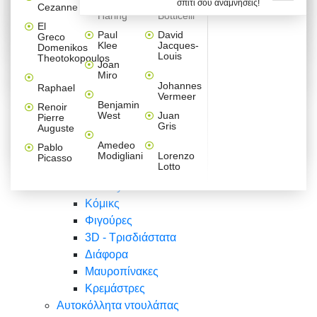
σπίτι σου αναμνήσεις!
Βαλεντίνου
Φράσεις
Keith
Sandro
Cezanne
ζωγράφοι
Ζωγραφική
ΑΥΤΟΚΟΛΛΗΤΑ ΠΡΙΖΑΣ
Haring
Botticelli
Αυτοκόλλητα τοίχου
Αγορίστικο
Συρταριέρες Malm Ikea
Λαβύρινθος
Ζωγραφική
Ελλάδα
Φύση
DIY
Mini
El
δωμάτιο
Set
Παιδικά
Διάφορα
Paul
David
Greco
Φύση
ΑΥΤΟΚΟΛΛΗΤΑ LAPTOP
Forex
Klee
Jacques-
Domenikos
Vintage
Φόντο
Ζώα
Διάφορα
Anime
Louis
Theotokopoulos
Κοριτσίστικο
Joan
Αναστημόμετρα
δωμάτιο
Κόμικς
Miro
Ελλάδα
Ζωγραφική
Δέντρα - Λουλούδια
Johannes
Raphael
Vermeer
Άνθρωποι
Ναυτικά
Benjamin
Renoir
Φαγητό
West
Juan
Pierre
Φράσεις
Gris
Auguste
Διάφορα
Ζώα
Φράσεις
Amedeo
Pablo
Σπορ
Modigliani
Lorenzo
Picasso
Lotto
Πόλεις
Banksy
Κόμικς
Φιγούρες
3D - Τρισδιάστατα
Διάφορα
Μαυροπίνακες
Κρεμάστρες
Αυτοκόλλητα ντουλάπας