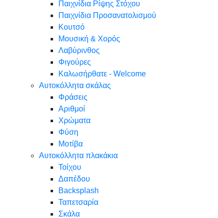
Παιχνίδια Ρίψης Στόχου
Παιχνίδια Προσανατολισμού
Κουτσό
Μουσική & Χορός
Λαβύρινθος
Φιγούρες
Καλωσήρθατε - Welcome
Αυτοκόλλητα σκάλας
Φράσεις
Αριθμοί
Χρώματα
Φύση
Μοτίβα
Αυτοκόλλητα πλακάκια
Τοίχου
Δαπέδου
Backsplash
Ταπετσαρία
Σκάλα