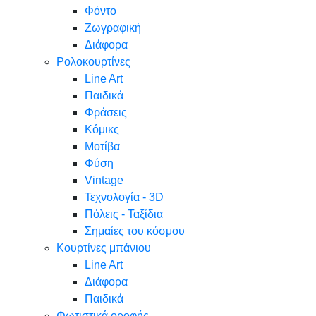
Φόντο
Ζωγραφική
Διάφορα
Ρολοκουρτίνες
Line Art
Παιδικά
Φράσεις
Κόμικς
Μοτίβα
Φύση
Vintage
Τεχνολογία - 3D
Πόλεις - Ταξίδια
Σημαίες του κόσμου
Κουρτίνες μπάνιου
Line Art
Διάφορα
Παιδικά
Φωτιστικά οροφής