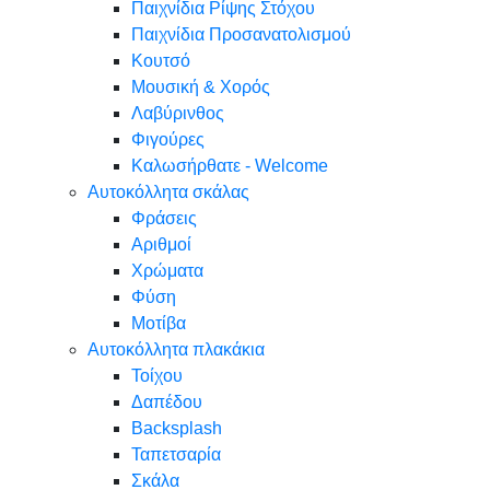
Παιχνίδια Ρίψης Στόχου
Παιχνίδια Προσανατολισμού
Κουτσό
Μουσική & Χορός
Λαβύρινθος
Φιγούρες
Καλωσήρθατε - Welcome
Αυτοκόλλητα σκάλας
Φράσεις
Αριθμοί
Χρώματα
Φύση
Μοτίβα
Αυτοκόλλητα πλακάκια
Τοίχου
Δαπέδου
Backsplash
Ταπετσαρία
Σκάλα