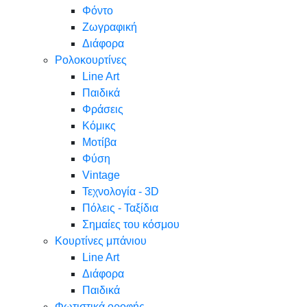
Φόντο
Ζωγραφική
Διάφορα
Ρολοκουρτίνες
Line Art
Παιδικά
Φράσεις
Κόμικς
Μοτίβα
Φύση
Vintage
Τεχνολογία - 3D
Πόλεις - Ταξίδια
Σημαίες του κόσμου
Κουρτίνες μπάνιου
Line Art
Διάφορα
Παιδικά
Φωτιστικά οροφής