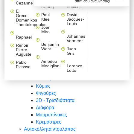
σπίτι σου αναμνήσεις!
Βαλεντίνου
Φράσεις
Keith
Sandro
Cezanne
ζωγράφοι
Ζωγραφική
ΑΥΤΟΚΟΛΛΗΤΑ ΠΡΙΖΑΣ
Haring
Botticelli
Αυτοκόλλητα τοίχου
Αγορίστικο
Συρταριέρες Malm Ikea
Λαβύρινθος
Ζωγραφική
Ελλάδα
Φύση
DIY
Mini
El
δωμάτιο
Set
Παιδικά
Διάφορα
Paul
David
Greco
Φύση
ΑΥΤΟΚΟΛΛΗΤΑ LAPTOP
Forex
Klee
Jacques-
Domenikos
Vintage
Φόντο
Ζώα
Διάφορα
Anime
Louis
Theotokopoulos
Κοριτσίστικο
Joan
Αναστημόμετρα
δωμάτιο
Κόμικς
Miro
Ελλάδα
Ζωγραφική
Δέντρα - Λουλούδια
Johannes
Raphael
Vermeer
Άνθρωποι
Ναυτικά
Benjamin
Renoir
Φαγητό
West
Juan
Pierre
Φράσεις
Gris
Auguste
Διάφορα
Ζώα
Φράσεις
Amedeo
Pablo
Σπορ
Modigliani
Lorenzo
Picasso
Lotto
Πόλεις
Banksy
Κόμικς
Φιγούρες
3D - Τρισδιάστατα
Διάφορα
Μαυροπίνακες
Κρεμάστρες
Αυτοκόλλητα ντουλάπας