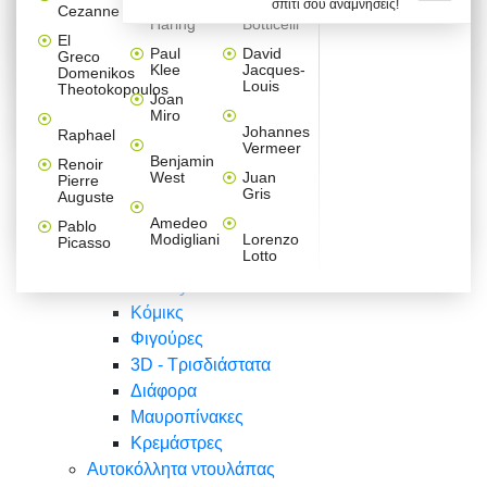
σπίτι σου αναμνήσεις!
Βαλεντίνου
Φράσεις
Keith
Sandro
Cezanne
ζωγράφοι
Ζωγραφική
ΑΥΤΟΚΟΛΛΗΤΑ ΠΡΙΖΑΣ
Haring
Botticelli
Αυτοκόλλητα τοίχου
Αγορίστικο
Συρταριέρες Malm Ikea
Λαβύρινθος
Ζωγραφική
Ελλάδα
Φύση
DIY
Mini
El
δωμάτιο
Set
Παιδικά
Διάφορα
Paul
David
Greco
Φύση
ΑΥΤΟΚΟΛΛΗΤΑ LAPTOP
Forex
Klee
Jacques-
Domenikos
Vintage
Φόντο
Ζώα
Διάφορα
Anime
Louis
Theotokopoulos
Κοριτσίστικο
Joan
Αναστημόμετρα
δωμάτιο
Κόμικς
Miro
Ελλάδα
Ζωγραφική
Δέντρα - Λουλούδια
Johannes
Raphael
Vermeer
Άνθρωποι
Ναυτικά
Benjamin
Renoir
Φαγητό
West
Juan
Pierre
Φράσεις
Gris
Auguste
Διάφορα
Ζώα
Φράσεις
Amedeo
Pablo
Σπορ
Modigliani
Lorenzo
Picasso
Lotto
Πόλεις
Banksy
Κόμικς
Φιγούρες
3D - Τρισδιάστατα
Διάφορα
Μαυροπίνακες
Κρεμάστρες
Αυτοκόλλητα ντουλάπας