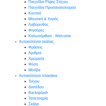
Παιχνίδια Ρίψης Στόχου
Παιχνίδια Προσανατολισμού
Κουτσό
Μουσική & Χορός
Λαβύρινθος
Φιγούρες
Καλωσήρθατε - Welcome
Αυτοκόλλητα σκάλας
Φράσεις
Αριθμοί
Χρώματα
Φύση
Μοτίβα
Αυτοκόλλητα πλακάκια
Τοίχου
Δαπέδου
Backsplash
Ταπετσαρία
Σκάλα