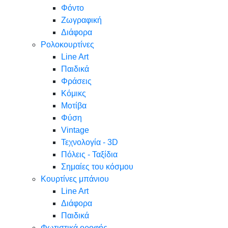
Φόντο
Ζωγραφική
Διάφορα
Ρολοκουρτίνες
Line Art
Παιδικά
Φράσεις
Κόμικς
Μοτίβα
Φύση
Vintage
Τεχνολογία - 3D
Πόλεις - Ταξίδια
Σημαίες του κόσμου
Κουρτίνες μπάνιου
Line Art
Διάφορα
Παιδικά
Φωτιστικά οροφής