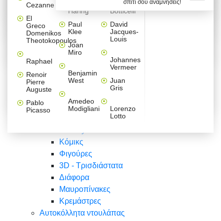
σπίτι σου αναμνήσεις!
Βαλεντίνου
Φράσεις
Keith
Sandro
Cezanne
ζωγράφοι
Ζωγραφική
ΑΥΤΟΚΟΛΛΗΤΑ ΠΡΙΖΑΣ
Haring
Botticelli
Αυτοκόλλητα τοίχου
Αγορίστικο
Συρταριέρες Malm Ikea
Λαβύρινθος
Ζωγραφική
Ελλάδα
Φύση
DIY
Mini
El
δωμάτιο
Set
Παιδικά
Διάφορα
Paul
David
Greco
Φύση
ΑΥΤΟΚΟΛΛΗΤΑ LAPTOP
Forex
Klee
Jacques-
Domenikos
Vintage
Φόντο
Ζώα
Διάφορα
Anime
Louis
Theotokopoulos
Κοριτσίστικο
Joan
Αναστημόμετρα
δωμάτιο
Κόμικς
Miro
Ελλάδα
Ζωγραφική
Δέντρα - Λουλούδια
Johannes
Raphael
Vermeer
Άνθρωποι
Ναυτικά
Benjamin
Renoir
Φαγητό
West
Juan
Pierre
Φράσεις
Gris
Auguste
Διάφορα
Ζώα
Φράσεις
Amedeo
Pablo
Σπορ
Modigliani
Lorenzo
Picasso
Lotto
Πόλεις
Banksy
Κόμικς
Φιγούρες
3D - Τρισδιάστατα
Διάφορα
Μαυροπίνακες
Κρεμάστρες
Αυτοκόλλητα ντουλάπας