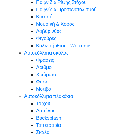
Παιχνίδια Ρίψης Στόχου
Παιχνίδια Προσανατολισμού
Κουτσό
Μουσική & Χορός
Λαβύρινθος
Φιγούρες
Καλωσήρθατε - Welcome
Αυτοκόλλητα σκάλας
Φράσεις
Αριθμοί
Χρώματα
Φύση
Μοτίβα
Αυτοκόλλητα πλακάκια
Τοίχου
Δαπέδου
Backsplash
Ταπετσαρία
Σκάλα