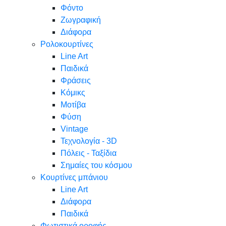
Φόντο
Ζωγραφική
Διάφορα
Ρολοκουρτίνες
Line Art
Παιδικά
Φράσεις
Κόμικς
Μοτίβα
Φύση
Vintage
Τεχνολογία - 3D
Πόλεις - Ταξίδια
Σημαίες του κόσμου
Κουρτίνες μπάνιου
Line Art
Διάφορα
Παιδικά
Φωτιστικά οροφής