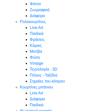
Φόντο
Ζωγραφική
Διάφορα
Ρολοκουρτίνες
Line Art
Παιδικά
Φράσεις
Κόμικς
Μοτίβα
Φύση
Vintage
Τεχνολογία - 3D
Πόλεις - Ταξίδια
Σημαίες του κόσμου
Κουρτίνες μπάνιου
Line Art
Διάφορα
Παιδικά
Φωτιστικά οροφής