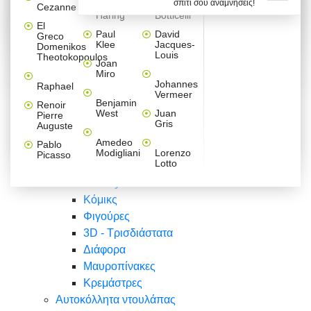
σπίτι σου αναμνήσεις!
Βαλεντίνου
Φράσεις
Keith
Sandro
Cezanne
ζωγράφοι
Ζωγραφική
ΑΥΤΟΚΟΛΛΗΤΑ ΠΡΙΖΑΣ
Haring
Botticelli
Αυτοκόλλητα τοίχου
Αγορίστικο
Συρταριέρες Malm Ikea
Λαβύρινθος
Ζωγραφική
Ελλάδα
Φύση
DIY
Mini
El
δωμάτιο
Set
Παιδικά
Διάφορα
Paul
David
Greco
Φύση
ΑΥΤΟΚΟΛΛΗΤΑ LAPTOP
Forex
Klee
Jacques-
Domenikos
Vintage
Φόντο
Ζώα
Διάφορα
Anime
Louis
Theotokopoulos
Κοριτσίστικο
Joan
Αναστημόμετρα
δωμάτιο
Κόμικς
Miro
Ελλάδα
Ζωγραφική
Δέντρα - Λουλούδια
Johannes
Raphael
Vermeer
Άνθρωποι
Ναυτικά
Benjamin
Renoir
Φαγητό
West
Juan
Pierre
Φράσεις
Gris
Auguste
Διάφορα
Ζώα
Φράσεις
Amedeo
Pablo
Σπορ
Modigliani
Lorenzo
Picasso
Lotto
Πόλεις
Banksy
Κόμικς
Φιγούρες
3D - Τρισδιάστατα
Διάφορα
Μαυροπίνακες
Κρεμάστρες
Αυτοκόλλητα ντουλάπας