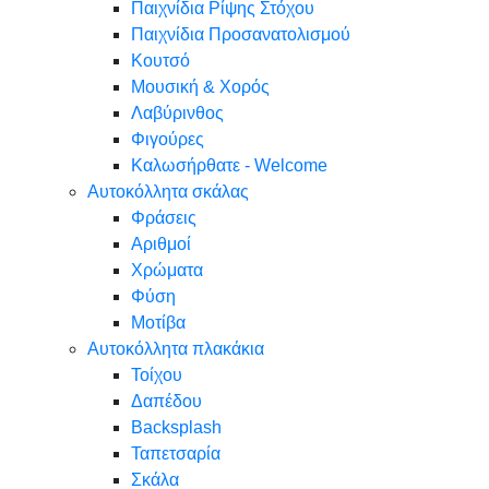
Παιχνίδια Ρίψης Στόχου
Παιχνίδια Προσανατολισμού
Κουτσό
Μουσική & Χορός
Λαβύρινθος
Φιγούρες
Καλωσήρθατε - Welcome
Αυτοκόλλητα σκάλας
Φράσεις
Αριθμοί
Χρώματα
Φύση
Μοτίβα
Αυτοκόλλητα πλακάκια
Τοίχου
Δαπέδου
Backsplash
Ταπετσαρία
Σκάλα