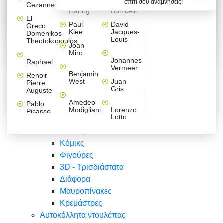
σπίτι σου αναμνήσεις!
Βαλεντίνου
Φράσεις
Keith
Sandro
Cezanne
ζωγράφοι
Ζωγραφική
ΑΥΤΟΚΟΛΛΗΤΑ ΠΡΙΖΑΣ
Haring
Botticelli
Αυτοκόλλητα τοίχου
Αγορίστικο
Συρταριέρες Malm Ikea
Λαβύρινθος
Ζωγραφική
Ελλάδα
Φύση
DIY
Mini
El
δωμάτιο
Set
Παιδικά
Διάφορα
Paul
David
Greco
Φύση
ΑΥΤΟΚΟΛΛΗΤΑ LAPTOP
Forex
Klee
Jacques-
Domenikos
Vintage
Φόντο
Ζώα
Διάφορα
Anime
Louis
Theotokopoulos
Κοριτσίστικο
Joan
Αναστημόμετρα
δωμάτιο
Κόμικς
Miro
Ελλάδα
Ζωγραφική
Δέντρα - Λουλούδια
Johannes
Raphael
Vermeer
Άνθρωποι
Ναυτικά
Benjamin
Renoir
Φαγητό
West
Juan
Pierre
Φράσεις
Gris
Auguste
Διάφορα
Ζώα
Φράσεις
Amedeo
Pablo
Σπορ
Modigliani
Lorenzo
Picasso
Lotto
Πόλεις
Banksy
Κόμικς
Φιγούρες
3D - Τρισδιάστατα
Διάφορα
Μαυροπίνακες
Κρεμάστρες
Αυτοκόλλητα ντουλάπας