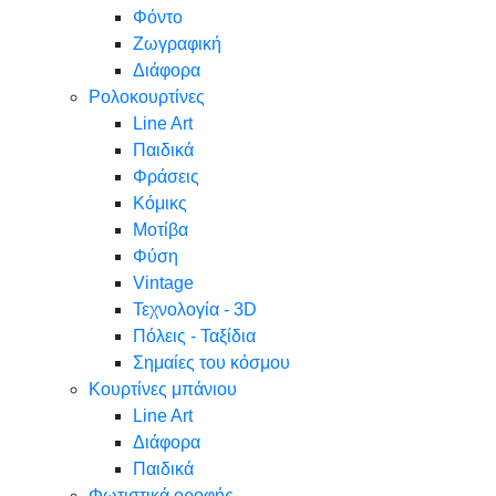
Φόντο
Ζωγραφική
Διάφορα
Ρολοκουρτίνες
Line Art
Παιδικά
Φράσεις
Κόμικς
Μοτίβα
Φύση
Vintage
Τεχνολογία - 3D
Πόλεις - Ταξίδια
Σημαίες του κόσμου
Κουρτίνες μπάνιου
Line Art
Διάφορα
Παιδικά
Φωτιστικά οροφής