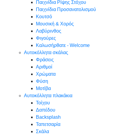
Παιχνίδια Ρίψης Στόχου
Παιχνίδια Προσανατολισμού
Κουτσό
Μουσική & Χορός
Λαβύρινθος
Φιγούρες
Καλωσήρθατε - Welcome
Αυτοκόλλητα σκάλας
Φράσεις
Αριθμοί
Χρώματα
Φύση
Μοτίβα
Αυτοκόλλητα πλακάκια
Τοίχου
Δαπέδου
Backsplash
Ταπετσαρία
Σκάλα