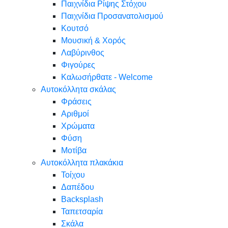
Παιχνίδια Ρίψης Στόχου
Παιχνίδια Προσανατολισμού
Κουτσό
Μουσική & Χορός
Λαβύρινθος
Φιγούρες
Καλωσήρθατε - Welcome
Αυτοκόλλητα σκάλας
Φράσεις
Αριθμοί
Χρώματα
Φύση
Μοτίβα
Αυτοκόλλητα πλακάκια
Τοίχου
Δαπέδου
Backsplash
Ταπετσαρία
Σκάλα