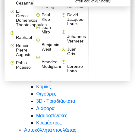
σπίτι σου αναμνήσεις!
Βαλεντίνου
Φράσεις
Keith
Sandro
Cezanne
ζωγράφοι
Ζωγραφική
ΑΥΤΟΚΟΛΛΗΤΑ ΠΡΙΖΑΣ
Haring
Botticelli
Αυτοκόλλητα τοίχου
Αγορίστικο
Συρταριέρες Malm Ikea
Λαβύρινθος
Ζωγραφική
Ελλάδα
Φύση
DIY
Mini
El
δωμάτιο
Set
Παιδικά
Διάφορα
Paul
David
Greco
Φύση
ΑΥΤΟΚΟΛΛΗΤΑ LAPTOP
Forex
Klee
Jacques-
Domenikos
Vintage
Φόντο
Ζώα
Διάφορα
Anime
Louis
Theotokopoulos
Κοριτσίστικο
Joan
Αναστημόμετρα
δωμάτιο
Κόμικς
Miro
Ελλάδα
Ζωγραφική
Δέντρα - Λουλούδια
Johannes
Raphael
Vermeer
Άνθρωποι
Ναυτικά
Benjamin
Renoir
Φαγητό
West
Juan
Pierre
Φράσεις
Gris
Auguste
Διάφορα
Ζώα
Φράσεις
Amedeo
Pablo
Σπορ
Modigliani
Lorenzo
Picasso
Lotto
Πόλεις
Banksy
Κόμικς
Φιγούρες
3D - Τρισδιάστατα
Διάφορα
Μαυροπίνακες
Κρεμάστρες
Αυτοκόλλητα ντουλάπας