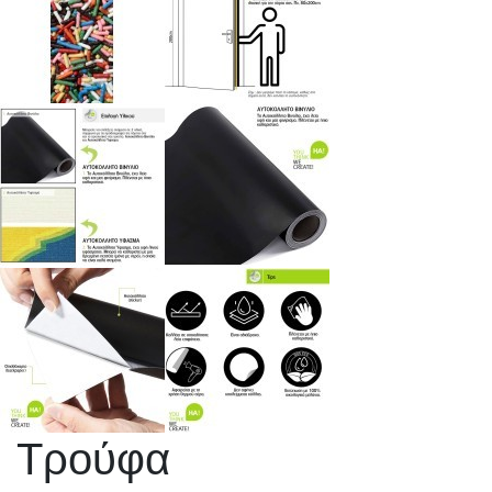
Τρούφα