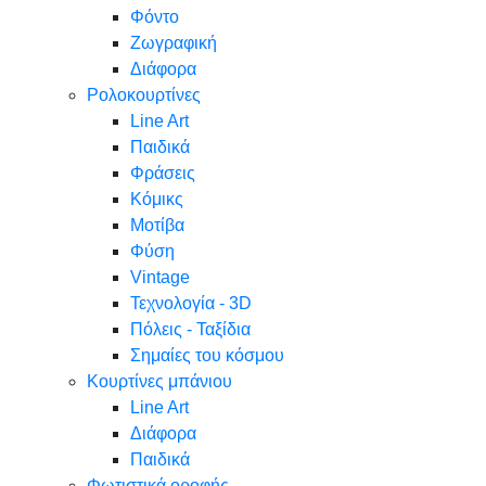
Φόντο
Ζωγραφική
Διάφορα
Ρολοκουρτίνες
Line Art
Παιδικά
Φράσεις
Κόμικς
Μοτίβα
Φύση
Vintage
Τεχνολογία - 3D
Πόλεις - Ταξίδια
Σημαίες του κόσμου
Κουρτίνες μπάνιου
Line Art
Διάφορα
Παιδικά
Φωτιστικά οροφής