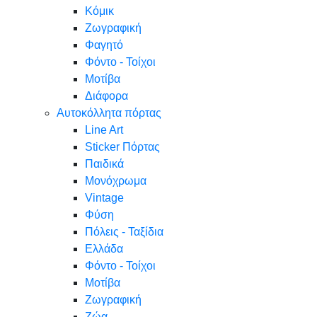
Κόμικ
Ζωγραφική
Φαγητό
Φόντο - Τοίχοι
Μοτίβα
Διάφορα
Αυτοκόλλητα πόρτας
Line Art
Sticker Πόρτας
Παιδικά
Μονόχρωμα
Vintage
Φύση
Πόλεις - Ταξίδια
Ελλάδα
Φόντο - Τοίχοι
Μοτίβα
Ζωγραφική
Ζώα