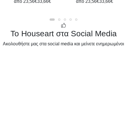
από
23,56€
33,66€
από
23,56€
33,66€
Το Houseart στα Social Media
Ακολουθήστε μας στα social media και μείνετε ενημερωμένοι