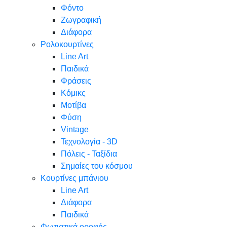
Φόντο
Ζωγραφική
Διάφορα
Ρολοκουρτίνες
Line Art
Παιδικά
Φράσεις
Κόμικς
Μοτίβα
Φύση
Vintage
Τεχνολογία - 3D
Πόλεις - Ταξίδια
Σημαίες του κόσμου
Κουρτίνες μπάνιου
Line Art
Διάφορα
Παιδικά
Φωτιστικά οροφής