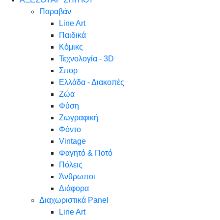
Παραβάν
Line Art
Παιδικά
Κόμικς
Τεχνολογία - 3D
Σπορ
Ελλάδα - Διακοπές
Ζώα
Φύση
Ζωγραφική
Φόντο
Vintage
Φαγητό & Ποτό
Πόλεις
Άνθρωποι
Διάφορα
Διαχωριστικά Panel
Line Art