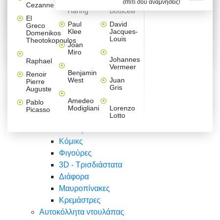
σπίτι σου αναμνήσεις!
Βαλεντίνου
Φράσεις
Keith
Sandro
Cezanne
ζωγράφοι
Ζωγραφική
ΑΥΤΟΚΟΛΛΗΤΑ ΠΡΙΖΑΣ
Haring
Botticelli
Αυτοκόλλητα τοίχου
Αγορίστικο
Συρταριέρες Malm Ikea
Λαβύρινθος
Ζωγραφική
Ελλάδα
Φύση
DIY
Mini
El
δωμάτιο
Set
Παιδικά
Διάφορα
Paul
David
Greco
Φύση
ΑΥΤΟΚΟΛΛΗΤΑ LAPTOP
Forex
Klee
Jacques-
Domenikos
Vintage
Φόντο
Ζώα
Διάφορα
Anime
Louis
Theotokopoulos
Κοριτσίστικο
Joan
Αναστημόμετρα
δωμάτιο
Κόμικς
Miro
Ελλάδα
Ζωγραφική
Δέντρα - Λουλούδια
Johannes
Raphael
Vermeer
Άνθρωποι
Ναυτικά
Benjamin
Renoir
Φαγητό
West
Juan
Pierre
Φράσεις
Gris
Auguste
Διάφορα
Ζώα
Φράσεις
Amedeo
Pablo
Σπορ
Modigliani
Lorenzo
Picasso
Lotto
Πόλεις
Banksy
Κόμικς
Φιγούρες
3D - Τρισδιάστατα
Διάφορα
Μαυροπίνακες
Κρεμάστρες
Αυτοκόλλητα ντουλάπας