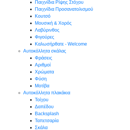
Παιχνίδια Ρίψης Στόχου
Παιχνίδια Προσανατολισμού
Κουτσό
Μουσική & Χορός
Λαβύρινθος
Φιγούρες
Καλωσήρθατε - Welcome
Αυτοκόλλητα σκάλας
Φράσεις
Αριθμοί
Χρώματα
Φύση
Μοτίβα
Αυτοκόλλητα πλακάκια
Τοίχου
Δαπέδου
Backsplash
Ταπετσαρία
Σκάλα