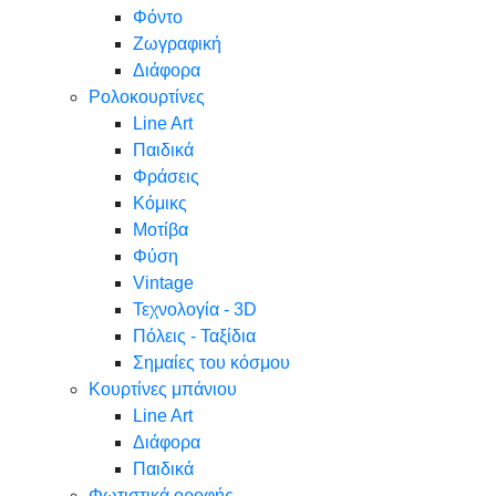
Φόντο
Ζωγραφική
Διάφορα
Ρολοκουρτίνες
Line Art
Παιδικά
Φράσεις
Κόμικς
Μοτίβα
Φύση
Vintage
Τεχνολογία - 3D
Πόλεις - Ταξίδια
Σημαίες του κόσμου
Κουρτίνες μπάνιου
Line Art
Διάφορα
Παιδικά
Φωτιστικά οροφής