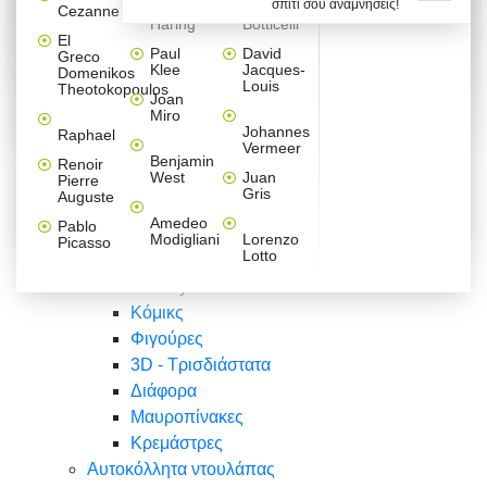
σπίτι σου αναμνήσεις!
Βαλεντίνου
Φράσεις
Keith
Sandro
Cezanne
ζωγράφοι
Ζωγραφική
ΑΥΤΟΚΟΛΛΗΤΑ ΠΡΙΖΑΣ
Haring
Botticelli
Αυτοκόλλητα τοίχου
Αγορίστικο
Συρταριέρες Malm Ikea
Λαβύρινθος
Ζωγραφική
Ελλάδα
Φύση
DIY
Mini
El
δωμάτιο
Set
Παιδικά
Διάφορα
Paul
David
Greco
Φύση
ΑΥΤΟΚΟΛΛΗΤΑ LAPTOP
Forex
Klee
Jacques-
Domenikos
Vintage
Φόντο
Ζώα
Διάφορα
Anime
Louis
Theotokopoulos
Κοριτσίστικο
Joan
Αναστημόμετρα
δωμάτιο
Κόμικς
Miro
Ελλάδα
Ζωγραφική
Δέντρα - Λουλούδια
Johannes
Raphael
Vermeer
Άνθρωποι
Ναυτικά
Benjamin
Renoir
Φαγητό
West
Juan
Pierre
Φράσεις
Gris
Auguste
Διάφορα
Ζώα
Φράσεις
Amedeo
Pablo
Σπορ
Modigliani
Lorenzo
Picasso
Lotto
Πόλεις
Banksy
Κόμικς
Φιγούρες
3D - Τρισδιάστατα
Διάφορα
Μαυροπίνακες
Κρεμάστρες
Αυτοκόλλητα ντουλάπας