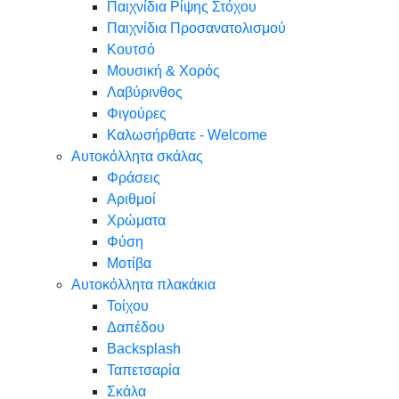
Παιχνίδια Ρίψης Στόχου
Παιχνίδια Προσανατολισμού
Κουτσό
Μουσική & Χορός
Λαβύρινθος
Φιγούρες
Καλωσήρθατε - Welcome
Αυτοκόλλητα σκάλας
Φράσεις
Αριθμοί
Χρώματα
Φύση
Μοτίβα
Αυτοκόλλητα πλακάκια
Τοίχου
Δαπέδου
Backsplash
Ταπετσαρία
Σκάλα