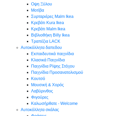
Oψη Ξύλου
Μοτίβα
Συρταριέρες Malm Ikea
Κρεβάτι Kura Ikea
Κρεβάτι Malm Ikea
Βιβλιοθήκη Billy Ikea
Τραπέζια LACK
Αυτοκόλλητα δαπεδου
Εκπαιδευτικά παιχνίδια
Κλασικά Παιχνίδια
Παιχνίδια Ρίψης Στόχου
Παιχνίδια Προσανατολισμού
Κουτσό
Μουσική & Χορός
Λαβύρινθος
Φιγούρες
Καλωσήρθατε - Welcome
Αυτοκόλλητα σκάλας
Φράσεις