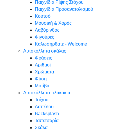
Παιχνίδια Ρίψης Στόχου
Παιχνίδια Προσανατολισμού
Κουτσό
Μουσική & Χορός
Λαβύρινθος
Φιγούρες
Καλωσήρθατε - Welcome
Αυτοκόλλητα σκάλας
Φράσεις
Αριθμοί
Χρώματα
Φύση
Μοτίβα
Αυτοκόλλητα πλακάκια
Τοίχου
Δαπέδου
Backsplash
Ταπετσαρία
Σκάλα