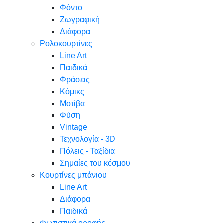
Φόντο
Ζωγραφική
Διάφορα
Ρολοκουρτίνες
Line Art
Παιδικά
Φράσεις
Κόμικς
Μοτίβα
Φύση
Vintage
Τεχνολογία - 3D
Πόλεις - Ταξίδια
Σημαίες του κόσμου
Κουρτίνες μπάνιου
Line Art
Διάφορα
Παιδικά
Φωτιστικά οροφής