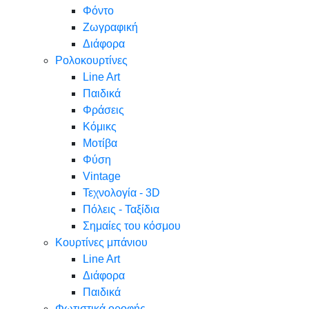
Φόντο
Ζωγραφική
Διάφορα
Ρολοκουρτίνες
Line Art
Παιδικά
Φράσεις
Κόμικς
Μοτίβα
Φύση
Vintage
Τεχνολογία - 3D
Πόλεις - Ταξίδια
Σημαίες του κόσμου
Κουρτίνες μπάνιου
Line Art
Διάφορα
Παιδικά
Φωτιστικά οροφής