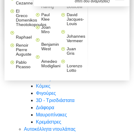
σπίτι σου αναμνήσεις!
Βαλεντίνου
Φράσεις
Keith
Sandro
Cezanne
ζωγράφοι
Ζωγραφική
ΑΥΤΟΚΟΛΛΗΤΑ ΠΡΙΖΑΣ
Haring
Botticelli
Αυτοκόλλητα τοίχου
Αγορίστικο
Συρταριέρες Malm Ikea
Λαβύρινθος
Ζωγραφική
Ελλάδα
Φύση
DIY
Mini
El
δωμάτιο
Set
Παιδικά
Διάφορα
Paul
David
Greco
Φύση
ΑΥΤΟΚΟΛΛΗΤΑ LAPTOP
Forex
Klee
Jacques-
Domenikos
Vintage
Φόντο
Ζώα
Διάφορα
Anime
Louis
Theotokopoulos
Κοριτσίστικο
Joan
Αναστημόμετρα
δωμάτιο
Κόμικς
Miro
Ελλάδα
Ζωγραφική
Δέντρα - Λουλούδια
Johannes
Raphael
Vermeer
Άνθρωποι
Ναυτικά
Benjamin
Renoir
Φαγητό
West
Juan
Pierre
Φράσεις
Gris
Auguste
Διάφορα
Ζώα
Φράσεις
Amedeo
Pablo
Σπορ
Modigliani
Lorenzo
Picasso
Lotto
Πόλεις
Banksy
Κόμικς
Φιγούρες
3D - Τρισδιάστατα
Διάφορα
Μαυροπίνακες
Κρεμάστρες
Αυτοκόλλητα ντουλάπας