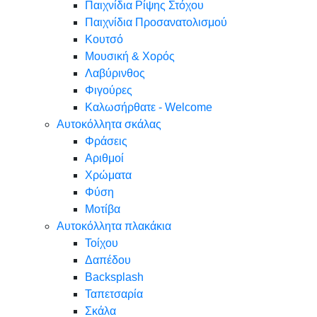
Παιχνίδια Ρίψης Στόχου
Παιχνίδια Προσανατολισμού
Κουτσό
Μουσική & Χορός
Λαβύρινθος
Φιγούρες
Καλωσήρθατε - Welcome
Αυτοκόλλητα σκάλας
Φράσεις
Αριθμοί
Χρώματα
Φύση
Μοτίβα
Αυτοκόλλητα πλακάκια
Τοίχου
Δαπέδου
Backsplash
Ταπετσαρία
Σκάλα