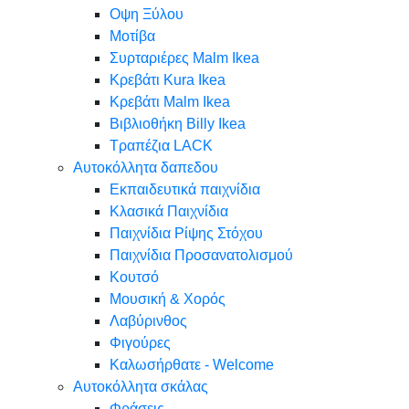
Oψη Ξύλου
Μοτίβα
Συρταριέρες Malm Ikea
Κρεβάτι Kura Ikea
Κρεβάτι Malm Ikea
Βιβλιοθήκη Billy Ikea
Τραπέζια LACK
Αυτοκόλλητα δαπεδου
Εκπαιδευτικά παιχνίδια
Κλασικά Παιχνίδια
Παιχνίδια Ρίψης Στόχου
Παιχνίδια Προσανατολισμού
Κουτσό
Μουσική & Χορός
Λαβύρινθος
Φιγούρες
Καλωσήρθατε - Welcome
Αυτοκόλλητα σκάλας
Φράσεις