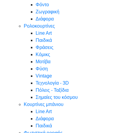
Φόντο
Ζωγραφική
Διάφορα
Ρολοκουρτίνες
Line Art
Παιδικά
Φράσεις
Κόμικς
Μοτίβα
Φύση
Vintage
Τεχνολογία - 3D
Πόλεις - Ταξίδια
Σημαίες του κόσμου
Κουρτίνες μπάνιου
Line Art
Διάφορα
Παιδικά
Φωτιστικά οροφής