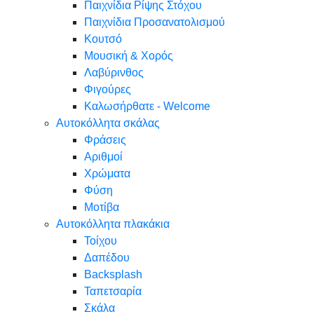
Παιχνίδια Ρίψης Στόχου
Παιχνίδια Προσανατολισμού
Κουτσό
Μουσική & Χορός
Λαβύρινθος
Φιγούρες
Καλωσήρθατε - Welcome
Αυτοκόλλητα σκάλας
Φράσεις
Αριθμοί
Χρώματα
Φύση
Μοτίβα
Αυτοκόλλητα πλακάκια
Τοίχου
Δαπέδου
Backsplash
Ταπετσαρία
Σκάλα