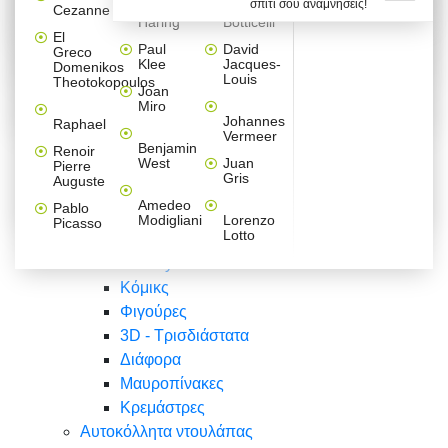
σπίτι σου αναμνήσεις!
Βαλεντίνου
Φράσεις
Keith
Sandro
Cezanne
ζωγράφοι
Ζωγραφική
ΑΥΤΟΚΟΛΛΗΤΑ ΠΡΙΖΑΣ
Haring
Botticelli
Αυτοκόλλητα τοίχου
Αγορίστικο
Συρταριέρες Malm Ikea
Λαβύρινθος
Ζωγραφική
Ελλάδα
Φύση
DIY
Mini
El
δωμάτιο
Set
Παιδικά
Διάφορα
Paul
David
Greco
Φύση
ΑΥΤΟΚΟΛΛΗΤΑ LAPTOP
Forex
Klee
Jacques-
Domenikos
Vintage
Φόντο
Ζώα
Διάφορα
Anime
Louis
Theotokopoulos
Κοριτσίστικο
Joan
Αναστημόμετρα
δωμάτιο
Κόμικς
Miro
Ελλάδα
Ζωγραφική
Δέντρα - Λουλούδια
Johannes
Raphael
Vermeer
Άνθρωποι
Ναυτικά
Benjamin
Renoir
Φαγητό
West
Juan
Pierre
Φράσεις
Gris
Auguste
Διάφορα
Ζώα
Φράσεις
Amedeo
Pablo
Σπορ
Modigliani
Lorenzo
Picasso
Lotto
Πόλεις
Banksy
Κόμικς
Φιγούρες
3D - Τρισδιάστατα
Διάφορα
Μαυροπίνακες
Κρεμάστρες
Αυτοκόλλητα ντουλάπας