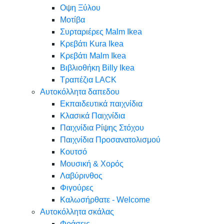
Oψη Ξύλου
Μοτίβα
Συρταριέρες Malm Ikea
Κρεβάτι Kura Ikea
Κρεβάτι Malm Ikea
Βιβλιοθήκη Billy Ikea
Τραπέζια LACK
Αυτοκόλλητα δαπεδου
Εκπαιδευτικά παιχνίδια
Κλασικά Παιχνίδια
Παιχνίδια Ρίψης Στόχου
Παιχνίδια Προσανατολισμού
Κουτσό
Μουσική & Χορός
Λαβύρινθος
Φιγούρες
Καλωσήρθατε - Welcome
Αυτοκόλλητα σκάλας
Φράσεις