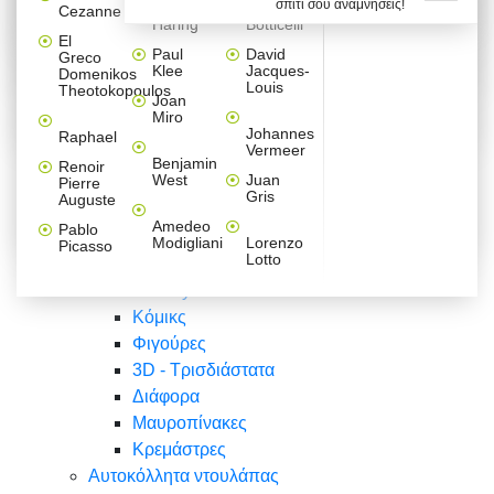
σπίτι σου αναμνήσεις!
Βαλεντίνου
Φράσεις
Keith
Sandro
Cezanne
ζωγράφοι
Ζωγραφική
ΑΥΤΟΚΟΛΛΗΤΑ ΠΡΙΖΑΣ
Haring
Botticelli
Αυτοκόλλητα τοίχου
Αγορίστικο
Συρταριέρες Malm Ikea
Λαβύρινθος
Ζωγραφική
Ελλάδα
Φύση
DIY
Mini
El
δωμάτιο
Set
Παιδικά
Διάφορα
Paul
David
Greco
Φύση
ΑΥΤΟΚΟΛΛΗΤΑ LAPTOP
Forex
Klee
Jacques-
Domenikos
Vintage
Φόντο
Ζώα
Διάφορα
Anime
Louis
Theotokopoulos
Κοριτσίστικο
Joan
Αναστημόμετρα
δωμάτιο
Κόμικς
Miro
Ελλάδα
Ζωγραφική
Δέντρα - Λουλούδια
Johannes
Raphael
Vermeer
Άνθρωποι
Ναυτικά
Benjamin
Renoir
Φαγητό
West
Juan
Pierre
Φράσεις
Gris
Auguste
Διάφορα
Ζώα
Φράσεις
Amedeo
Pablo
Σπορ
Modigliani
Lorenzo
Picasso
Lotto
Πόλεις
Banksy
Κόμικς
Φιγούρες
3D - Τρισδιάστατα
Διάφορα
Μαυροπίνακες
Κρεμάστρες
Αυτοκόλλητα ντουλάπας