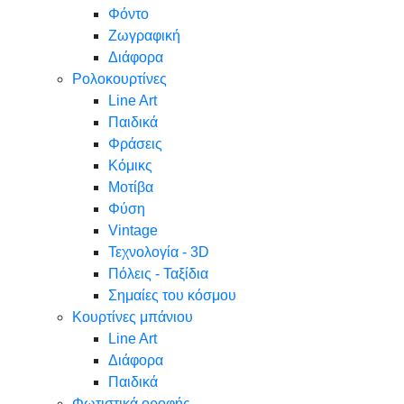
Φόντο
Ζωγραφική
Διάφορα
Ρολοκουρτίνες
Line Art
Παιδικά
Φράσεις
Κόμικς
Μοτίβα
Φύση
Vintage
Τεχνολογία - 3D
Πόλεις - Ταξίδια
Σημαίες του κόσμου
Κουρτίνες μπάνιου
Line Art
Διάφορα
Παιδικά
Φωτιστικά οροφής