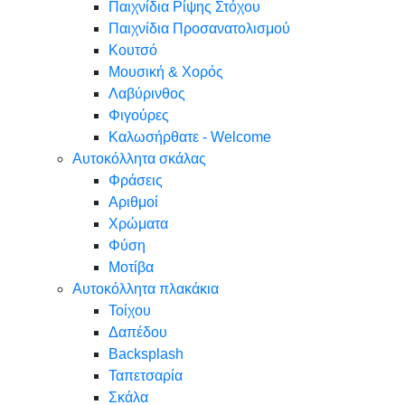
Παιχνίδια Ρίψης Στόχου
Παιχνίδια Προσανατολισμού
Κουτσό
Μουσική & Χορός
Λαβύρινθος
Φιγούρες
Καλωσήρθατε - Welcome
Αυτοκόλλητα σκάλας
Φράσεις
Αριθμοί
Χρώματα
Φύση
Μοτίβα
Αυτοκόλλητα πλακάκια
Τοίχου
Δαπέδου
Backsplash
Ταπετσαρία
Σκάλα