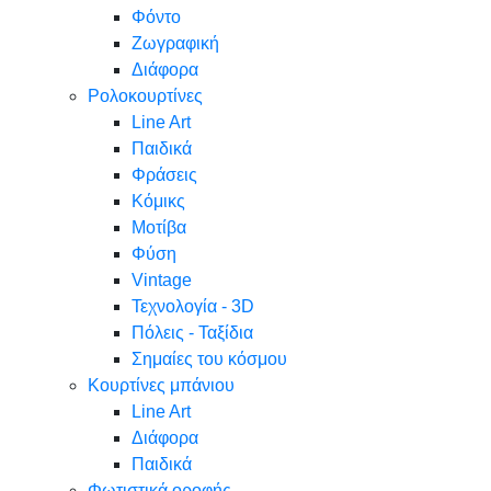
Φόντο
Ζωγραφική
Διάφορα
Ρολοκουρτίνες
Line Art
Παιδικά
Φράσεις
Κόμικς
Μοτίβα
Φύση
Vintage
Τεχνολογία - 3D
Πόλεις - Ταξίδια
Σημαίες του κόσμου
Κουρτίνες μπάνιου
Line Art
Διάφορα
Παιδικά
Φωτιστικά οροφής