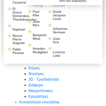
σπίτι σου αναμνήσεις!
Βαλεντίνου
Φράσεις
Keith
Sandro
Cezanne
ζωγράφοι
Ζωγραφική
ΑΥΤΟΚΟΛΛΗΤΑ ΠΡΙΖΑΣ
Haring
Botticelli
Αυτοκόλλητα τοίχου
Αγορίστικο
Συρταριέρες Malm Ikea
Λαβύρινθος
Ζωγραφική
Ελλάδα
Φύση
DIY
Mini
El
δωμάτιο
Set
Παιδικά
Διάφορα
Paul
David
Greco
Φύση
ΑΥΤΟΚΟΛΛΗΤΑ LAPTOP
Forex
Klee
Jacques-
Domenikos
Vintage
Φόντο
Ζώα
Διάφορα
Anime
Louis
Theotokopoulos
Κοριτσίστικο
Joan
Αναστημόμετρα
δωμάτιο
Κόμικς
Miro
Ελλάδα
Ζωγραφική
Δέντρα - Λουλούδια
Johannes
Raphael
Vermeer
Άνθρωποι
Ναυτικά
Benjamin
Renoir
Φαγητό
West
Juan
Pierre
Φράσεις
Gris
Auguste
Διάφορα
Ζώα
Φράσεις
Amedeo
Pablo
Σπορ
Modigliani
Lorenzo
Picasso
Lotto
Πόλεις
Banksy
Κόμικς
Φιγούρες
3D - Τρισδιάστατα
Διάφορα
Μαυροπίνακες
Κρεμάστρες
Αυτοκόλλητα ντουλάπας