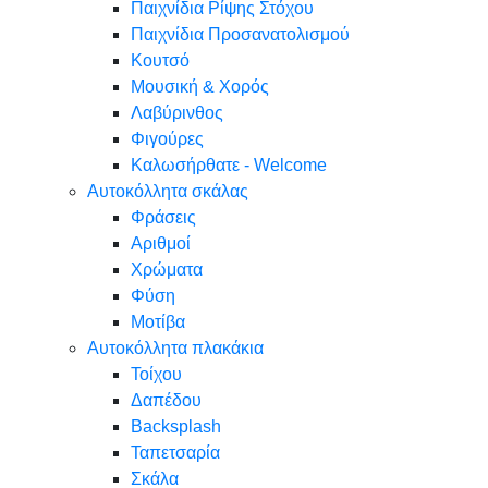
Παιχνίδια Ρίψης Στόχου
Παιχνίδια Προσανατολισμού
Κουτσό
Μουσική & Χορός
Λαβύρινθος
Φιγούρες
Καλωσήρθατε - Welcome
Αυτοκόλλητα σκάλας
Φράσεις
Αριθμοί
Χρώματα
Φύση
Μοτίβα
Αυτοκόλλητα πλακάκια
Τοίχου
Δαπέδου
Backsplash
Ταπετσαρία
Σκάλα