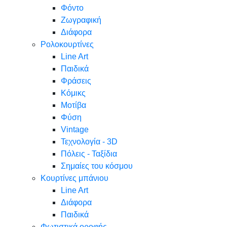
Φόντο
Ζωγραφική
Διάφορα
Ρολοκουρτίνες
Line Art
Παιδικά
Φράσεις
Κόμικς
Μοτίβα
Φύση
Vintage
Τεχνολογία - 3D
Πόλεις - Ταξίδια
Σημαίες του κόσμου
Κουρτίνες μπάνιου
Line Art
Διάφορα
Παιδικά
Φωτιστικά οροφής