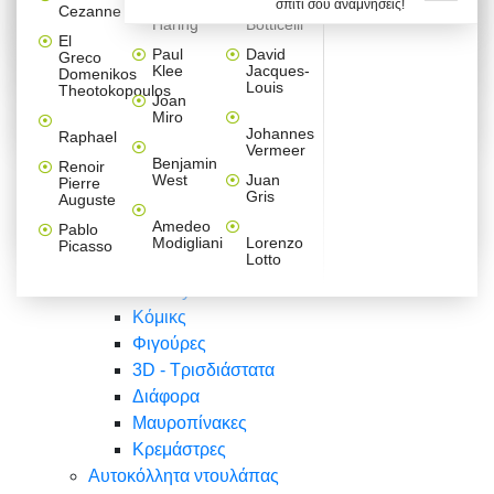
σπίτι σου αναμνήσεις!
Βαλεντίνου
Φράσεις
Keith
Sandro
Cezanne
ζωγράφοι
Ζωγραφική
ΑΥΤΟΚΟΛΛΗΤΑ ΠΡΙΖΑΣ
Haring
Botticelli
Αυτοκόλλητα τοίχου
Αγορίστικο
Συρταριέρες Malm Ikea
Λαβύρινθος
Ζωγραφική
Ελλάδα
Φύση
DIY
Mini
El
δωμάτιο
Set
Παιδικά
Διάφορα
Paul
David
Greco
Φύση
ΑΥΤΟΚΟΛΛΗΤΑ LAPTOP
Forex
Klee
Jacques-
Domenikos
Vintage
Φόντο
Ζώα
Διάφορα
Anime
Louis
Theotokopoulos
Κοριτσίστικο
Joan
Αναστημόμετρα
δωμάτιο
Κόμικς
Miro
Ελλάδα
Ζωγραφική
Δέντρα - Λουλούδια
Johannes
Raphael
Vermeer
Άνθρωποι
Ναυτικά
Benjamin
Renoir
Φαγητό
West
Juan
Pierre
Φράσεις
Gris
Auguste
Διάφορα
Ζώα
Φράσεις
Amedeo
Pablo
Σπορ
Modigliani
Lorenzo
Picasso
Lotto
Πόλεις
Banksy
Κόμικς
Φιγούρες
3D - Τρισδιάστατα
Διάφορα
Μαυροπίνακες
Κρεμάστρες
Αυτοκόλλητα ντουλάπας