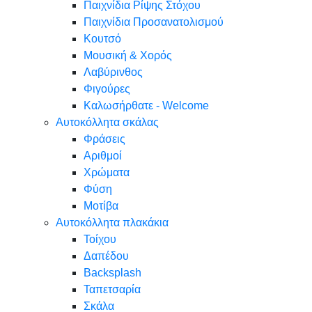
Παιχνίδια Ρίψης Στόχου
Παιχνίδια Προσανατολισμού
Κουτσό
Μουσική & Χορός
Λαβύρινθος
Φιγούρες
Καλωσήρθατε - Welcome
Αυτοκόλλητα σκάλας
Φράσεις
Αριθμοί
Χρώματα
Φύση
Μοτίβα
Αυτοκόλλητα πλακάκια
Τοίχου
Δαπέδου
Backsplash
Ταπετσαρία
Σκάλα