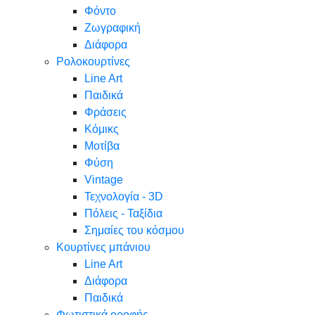
Φόντο
Ζωγραφική
Διάφορα
Ρολοκουρτίνες
Line Art
Παιδικά
Φράσεις
Κόμικς
Μοτίβα
Φύση
Vintage
Τεχνολογία - 3D
Πόλεις - Ταξίδια
Σημαίες του κόσμου
Κουρτίνες μπάνιου
Line Art
Διάφορα
Παιδικά
Φωτιστικά οροφής