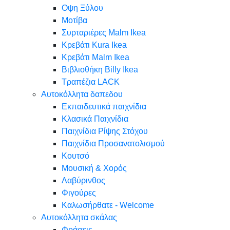
Oψη Ξύλου
Μοτίβα
Συρταριέρες Malm Ikea
Κρεβάτι Kura Ikea
Κρεβάτι Malm Ikea
Βιβλιοθήκη Billy Ikea
Τραπέζια LACK
Αυτοκόλλητα δαπεδου
Εκπαιδευτικά παιχνίδια
Κλασικά Παιχνίδια
Παιχνίδια Ρίψης Στόχου
Παιχνίδια Προσανατολισμού
Κουτσό
Μουσική & Χορός
Λαβύρινθος
Φιγούρες
Καλωσήρθατε - Welcome
Αυτοκόλλητα σκάλας
Φράσεις