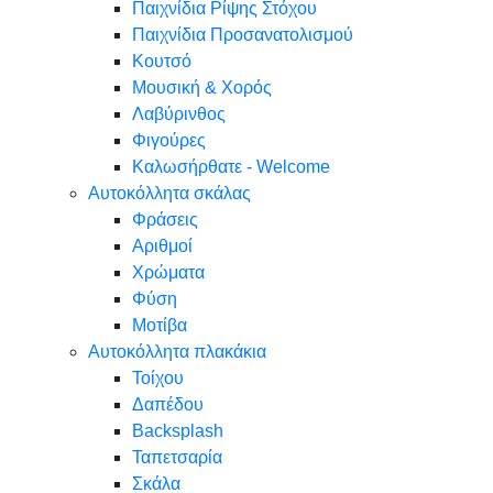
Παιχνίδια Ρίψης Στόχου
Παιχνίδια Προσανατολισμού
Κουτσό
Μουσική & Χορός
Λαβύρινθος
Φιγούρες
Καλωσήρθατε - Welcome
Αυτοκόλλητα σκάλας
Φράσεις
Αριθμοί
Χρώματα
Φύση
Μοτίβα
Αυτοκόλλητα πλακάκια
Τοίχου
Δαπέδου
Backsplash
Ταπετσαρία
Σκάλα