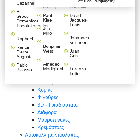
σπίτι σου αναμνήσεις!
Βαλεντίνου
Φράσεις
Keith
Sandro
Cezanne
ζωγράφοι
Ζωγραφική
ΑΥΤΟΚΟΛΛΗΤΑ ΠΡΙΖΑΣ
Haring
Botticelli
Αυτοκόλλητα τοίχου
Αγορίστικο
Συρταριέρες Malm Ikea
Λαβύρινθος
Ζωγραφική
Ελλάδα
Φύση
DIY
Mini
El
δωμάτιο
Set
Παιδικά
Διάφορα
Paul
David
Greco
Φύση
ΑΥΤΟΚΟΛΛΗΤΑ LAPTOP
Forex
Klee
Jacques-
Domenikos
Vintage
Φόντο
Ζώα
Διάφορα
Anime
Louis
Theotokopoulos
Κοριτσίστικο
Joan
Αναστημόμετρα
δωμάτιο
Κόμικς
Miro
Ελλάδα
Ζωγραφική
Δέντρα - Λουλούδια
Johannes
Raphael
Vermeer
Άνθρωποι
Ναυτικά
Benjamin
Renoir
Φαγητό
West
Juan
Pierre
Φράσεις
Gris
Auguste
Διάφορα
Ζώα
Φράσεις
Amedeo
Pablo
Σπορ
Modigliani
Lorenzo
Picasso
Lotto
Πόλεις
Banksy
Κόμικς
Φιγούρες
3D - Τρισδιάστατα
Διάφορα
Μαυροπίνακες
Κρεμάστρες
Αυτοκόλλητα ντουλάπας