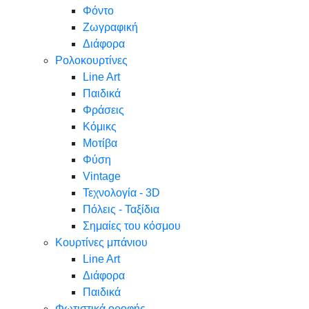
Φόντο
Ζωγραφική
Διάφορα
Ρολοκουρτίνες
Line Art
Παιδικά
Φράσεις
Κόμικς
Μοτίβα
Φύση
Vintage
Τεχνολογία - 3D
Πόλεις - Ταξίδια
Σημαίες του κόσμου
Κουρτίνες μπάνιου
Line Art
Διάφορα
Παιδικά
Φωτιστικά οροφής