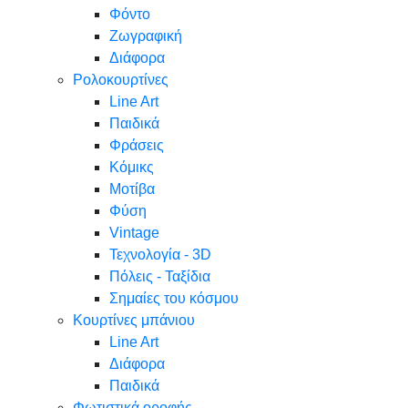
Φόντο
Ζωγραφική
Διάφορα
Ρολοκουρτίνες
Line Art
Παιδικά
Φράσεις
Κόμικς
Μοτίβα
Φύση
Vintage
Τεχνολογία - 3D
Πόλεις - Ταξίδια
Σημαίες του κόσμου
Κουρτίνες μπάνιου
Line Art
Διάφορα
Παιδικά
Φωτιστικά οροφής