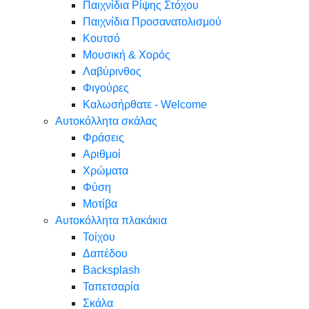
Παιχνίδια Ρίψης Στόχου
Παιχνίδια Προσανατολισμού
Κουτσό
Μουσική & Χορός
Λαβύρινθος
Φιγούρες
Καλωσήρθατε - Welcome
Αυτοκόλλητα σκάλας
Φράσεις
Αριθμοί
Χρώματα
Φύση
Μοτίβα
Αυτοκόλλητα πλακάκια
Τοίχου
Δαπέδου
Backsplash
Ταπετσαρία
Σκάλα