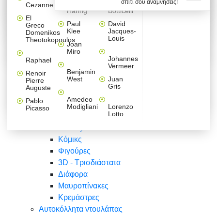
σπίτι σου αναμνήσεις!
Βαλεντίνου
Φράσεις
Keith
Sandro
Cezanne
ζωγράφοι
Ζωγραφική
ΑΥΤΟΚΟΛΛΗΤΑ ΠΡΙΖΑΣ
Haring
Botticelli
Αυτοκόλλητα τοίχου
Αγορίστικο
Συρταριέρες Malm Ikea
Λαβύρινθος
Ζωγραφική
Ελλάδα
Φύση
DIY
Mini
El
δωμάτιο
Set
Παιδικά
Διάφορα
Paul
David
Greco
Φύση
ΑΥΤΟΚΟΛΛΗΤΑ LAPTOP
Forex
Klee
Jacques-
Domenikos
Vintage
Φόντο
Ζώα
Διάφορα
Anime
Louis
Theotokopoulos
Κοριτσίστικο
Joan
Αναστημόμετρα
δωμάτιο
Κόμικς
Miro
Ελλάδα
Ζωγραφική
Δέντρα - Λουλούδια
Johannes
Raphael
Vermeer
Άνθρωποι
Ναυτικά
Benjamin
Renoir
Φαγητό
West
Juan
Pierre
Φράσεις
Gris
Auguste
Διάφορα
Ζώα
Φράσεις
Amedeo
Pablo
Σπορ
Modigliani
Lorenzo
Picasso
Lotto
Πόλεις
Banksy
Κόμικς
Φιγούρες
3D - Τρισδιάστατα
Διάφορα
Μαυροπίνακες
Κρεμάστρες
Αυτοκόλλητα ντουλάπας