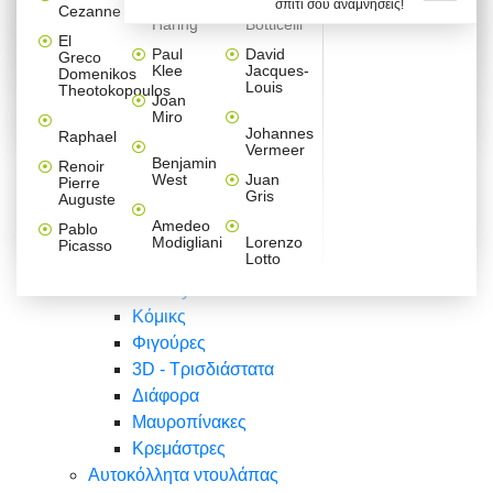
σπίτι σου αναμνήσεις!
Βαλεντίνου
Φράσεις
Keith
Sandro
Cezanne
ζωγράφοι
Ζωγραφική
ΑΥΤΟΚΟΛΛΗΤΑ ΠΡΙΖΑΣ
Haring
Botticelli
Αυτοκόλλητα τοίχου
Αγορίστικο
Συρταριέρες Malm Ikea
Λαβύρινθος
Ζωγραφική
Ελλάδα
Φύση
DIY
Mini
El
δωμάτιο
Set
Παιδικά
Διάφορα
Paul
David
Greco
Φύση
ΑΥΤΟΚΟΛΛΗΤΑ LAPTOP
Forex
Klee
Jacques-
Domenikos
Vintage
Φόντο
Ζώα
Διάφορα
Anime
Louis
Theotokopoulos
Κοριτσίστικο
Joan
Αναστημόμετρα
δωμάτιο
Κόμικς
Miro
Ελλάδα
Ζωγραφική
Δέντρα - Λουλούδια
Johannes
Raphael
Vermeer
Άνθρωποι
Ναυτικά
Benjamin
Renoir
Φαγητό
West
Juan
Pierre
Φράσεις
Gris
Auguste
Διάφορα
Ζώα
Φράσεις
Amedeo
Pablo
Σπορ
Modigliani
Lorenzo
Picasso
Lotto
Πόλεις
Banksy
Κόμικς
Φιγούρες
3D - Τρισδιάστατα
Διάφορα
Μαυροπίνακες
Κρεμάστρες
Αυτοκόλλητα ντουλάπας