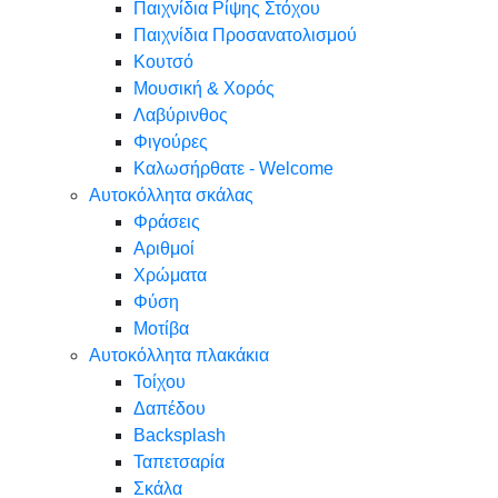
Παιχνίδια Ρίψης Στόχου
Παιχνίδια Προσανατολισμού
Κουτσό
Μουσική & Χορός
Λαβύρινθος
Φιγούρες
Καλωσήρθατε - Welcome
Αυτοκόλλητα σκάλας
Φράσεις
Αριθμοί
Χρώματα
Φύση
Μοτίβα
Αυτοκόλλητα πλακάκια
Τοίχου
Δαπέδου
Backsplash
Ταπετσαρία
Σκάλα