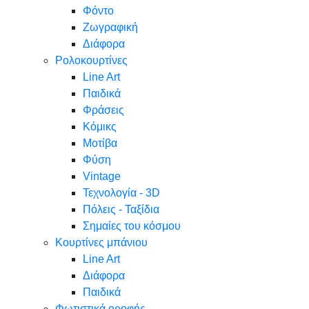
Φόντο
Ζωγραφική
Διάφορα
Ρολοκουρτίνες
Line Art
Παιδικά
Φράσεις
Κόμικς
Μοτίβα
Φύση
Vintage
Τεχνολογία - 3D
Πόλεις - Ταξίδια
Σημαίες του κόσμου
Κουρτίνες μπάνιου
Line Art
Διάφορα
Παιδικά
Φωτιστικά οροφής