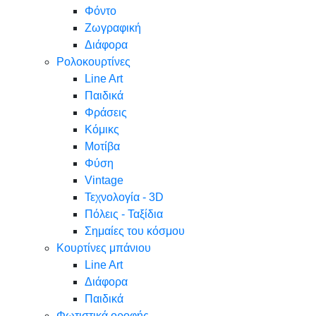
Φόντο
Ζωγραφική
Διάφορα
Ρολοκουρτίνες
Line Art
Παιδικά
Φράσεις
Κόμικς
Μοτίβα
Φύση
Vintage
Τεχνολογία - 3D
Πόλεις - Ταξίδια
Σημαίες του κόσμου
Κουρτίνες μπάνιου
Line Art
Διάφορα
Παιδικά
Φωτιστικά οροφής