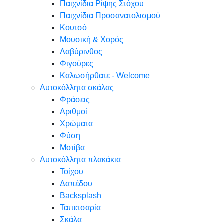
Παιχνίδια Ρίψης Στόχου
Παιχνίδια Προσανατολισμού
Κουτσό
Μουσική & Χορός
Λαβύρινθος
Φιγούρες
Καλωσήρθατε - Welcome
Αυτοκόλλητα σκάλας
Φράσεις
Αριθμοί
Χρώματα
Φύση
Μοτίβα
Αυτοκόλλητα πλακάκια
Τοίχου
Δαπέδου
Backsplash
Ταπετσαρία
Σκάλα