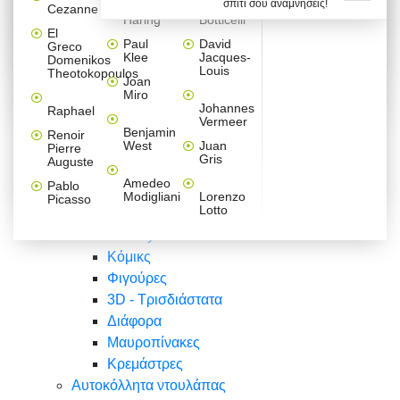
σπίτι σου αναμνήσεις!
Βαλεντίνου
Φράσεις
Keith
Sandro
Cezanne
ζωγράφοι
Ζωγραφική
ΑΥΤΟΚΟΛΛΗΤΑ ΠΡΙΖΑΣ
Haring
Botticelli
Αυτοκόλλητα τοίχου
Αγορίστικο
Συρταριέρες Malm Ikea
Λαβύρινθος
Ζωγραφική
Ελλάδα
Φύση
DIY
Mini
El
δωμάτιο
Set
Παιδικά
Διάφορα
Paul
David
Greco
Φύση
ΑΥΤΟΚΟΛΛΗΤΑ LAPTOP
Forex
Klee
Jacques-
Domenikos
Vintage
Φόντο
Ζώα
Διάφορα
Anime
Louis
Theotokopoulos
Κοριτσίστικο
Joan
Αναστημόμετρα
δωμάτιο
Κόμικς
Miro
Ελλάδα
Ζωγραφική
Δέντρα - Λουλούδια
Johannes
Raphael
Vermeer
Άνθρωποι
Ναυτικά
Benjamin
Renoir
Φαγητό
West
Juan
Pierre
Φράσεις
Gris
Auguste
Διάφορα
Ζώα
Φράσεις
Amedeo
Pablo
Σπορ
Modigliani
Lorenzo
Picasso
Lotto
Πόλεις
Banksy
Κόμικς
Φιγούρες
3D - Τρισδιάστατα
Διάφορα
Μαυροπίνακες
Κρεμάστρες
Αυτοκόλλητα ντουλάπας