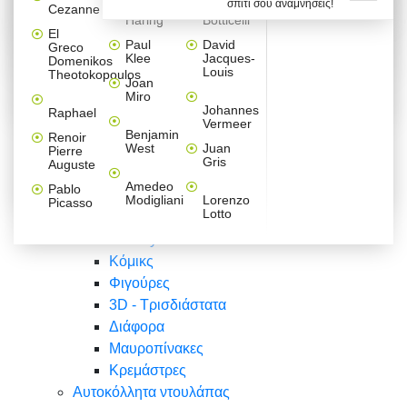
σπίτι σου αναμνήσεις!
Βαλεντίνου
Φράσεις
Keith
Sandro
Cezanne
ζωγράφοι
Ζωγραφική
ΑΥΤΟΚΟΛΛΗΤΑ ΠΡΙΖΑΣ
Haring
Botticelli
Αυτοκόλλητα τοίχου
Αγορίστικο
Συρταριέρες Malm Ikea
Λαβύρινθος
Ζωγραφική
Ελλάδα
Φύση
DIY
Mini
El
δωμάτιο
Set
Παιδικά
Διάφορα
Paul
David
Greco
Φύση
ΑΥΤΟΚΟΛΛΗΤΑ LAPTOP
Forex
Klee
Jacques-
Domenikos
Vintage
Φόντο
Ζώα
Διάφορα
Anime
Louis
Theotokopoulos
Κοριτσίστικο
Joan
Αναστημόμετρα
δωμάτιο
Κόμικς
Miro
Ελλάδα
Ζωγραφική
Δέντρα - Λουλούδια
Johannes
Raphael
Vermeer
Άνθρωποι
Ναυτικά
Benjamin
Renoir
Φαγητό
West
Juan
Pierre
Φράσεις
Gris
Auguste
Διάφορα
Ζώα
Φράσεις
Amedeo
Pablo
Σπορ
Modigliani
Lorenzo
Picasso
Lotto
Πόλεις
Banksy
Κόμικς
Φιγούρες
3D - Τρισδιάστατα
Διάφορα
Μαυροπίνακες
Κρεμάστρες
Αυτοκόλλητα ντουλάπας