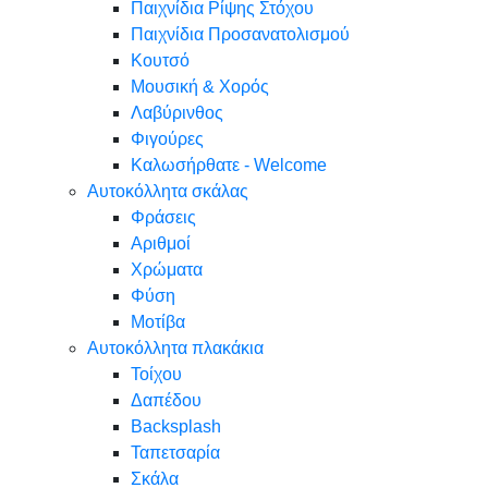
Παιχνίδια Ρίψης Στόχου
Παιχνίδια Προσανατολισμού
Κουτσό
Μουσική & Χορός
Λαβύρινθος
Φιγούρες
Καλωσήρθατε - Welcome
Αυτοκόλλητα σκάλας
Φράσεις
Αριθμοί
Χρώματα
Φύση
Μοτίβα
Αυτοκόλλητα πλακάκια
Τοίχου
Δαπέδου
Backsplash
Ταπετσαρία
Σκάλα