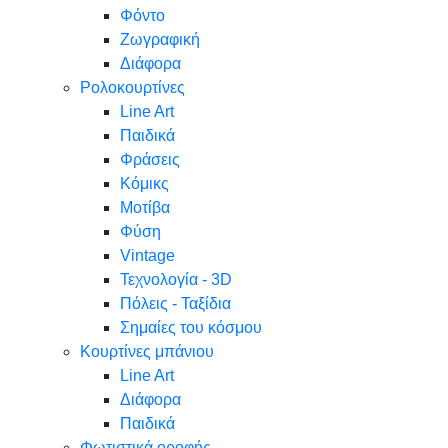
Φόντο
Ζωγραφική
Διάφορα
Ρολοκουρτίνες
Line Art
Παιδικά
Φράσεις
Κόμικς
Μοτίβα
Φύση
Vintage
Τεχνολογία - 3D
Πόλεις - Ταξίδια
Σημαίες του κόσμου
Κουρτίνες μπάνιου
Line Art
Διάφορα
Παιδικά
Φωτιστικά οροφής