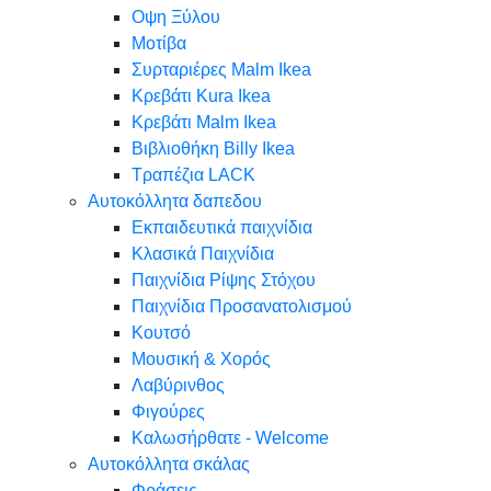
Oψη Ξύλου
Μοτίβα
Συρταριέρες Malm Ikea
Κρεβάτι Kura Ikea
Κρεβάτι Malm Ikea
Βιβλιοθήκη Billy Ikea
Τραπέζια LACK
Αυτοκόλλητα δαπεδου
Εκπαιδευτικά παιχνίδια
Κλασικά Παιχνίδια
Παιχνίδια Ρίψης Στόχου
Παιχνίδια Προσανατολισμού
Κουτσό
Μουσική & Χορός
Λαβύρινθος
Φιγούρες
Καλωσήρθατε - Welcome
Αυτοκόλλητα σκάλας
Φράσεις