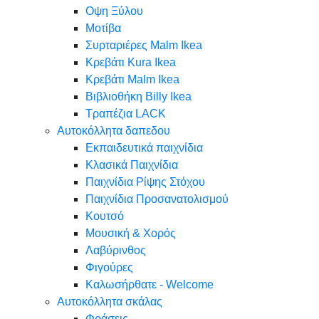
Oψη Ξύλου
Μοτίβα
Συρταριέρες Malm Ikea
Κρεβάτι Kura Ikea
Κρεβάτι Malm Ikea
Βιβλιοθήκη Billy Ikea
Τραπέζια LACK
Αυτοκόλλητα δαπεδου
Εκπαιδευτικά παιχνίδια
Κλασικά Παιχνίδια
Παιχνίδια Ρίψης Στόχου
Παιχνίδια Προσανατολισμού
Κουτσό
Μουσική & Χορός
Λαβύρινθος
Φιγούρες
Καλωσήρθατε - Welcome
Αυτοκόλλητα σκάλας
Φράσεις